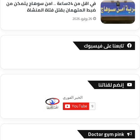
في اقل من 24ساعة .. امن سوهاج يتمكن من
ضبط المتهمان بقتل فتاة المنشاة
26 يوليو، 2026
تابعنا على فيسبوك
إنضم لقناتنا
Doctor gym pink