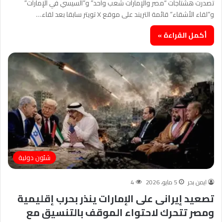
تصدرت هشتاجات “مصر والإمارات شعب واحد” و”السيسي في الإمارات”
و”لقاء الأشقاء” قائمة التريند على موقع X تويتر سابقا بعد لقاء…
أكمل القراءة »
شئون دولية
ايمن بحر
5 مايو، 2026
4
تصعيد إيرانى على الإمارات ينذر بحرب إقليمية
ومصر تتحرك لاحتواء الموقف بالتنسيق مع