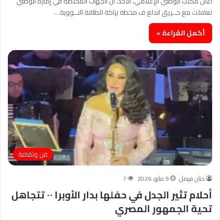
أعلن مكتب أبوظبي الإعلامي، الأحد، أن الجهات المختصة في إمارة أبوظبي
تعاملت مع حــريق اندلع ف محطة براكة للطاقة النــووية…
أكمل القراءة »
فن وثقافة
حنان فيصل
9 مايو، 2026
7
أحلام تثير الجدل في حفلها بدار الأوبرا ٠٠ تتجاهل
تحية الجمهور المصري