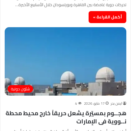
تحركات جوية غامضة بين القاهرة وبورتسودان خلال الأسابيع الأخيرة…
أكمل القراءة »
شئون دولية
ايمن بحر
17 مايو، 2026
4
هجــوم بمسيّرة يشعل حريقاً خارج محيط محطة
نــووية فى الإمارات