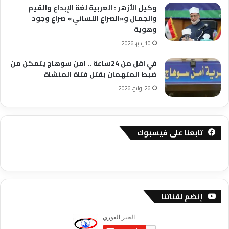
وكيل الأزهر : العربية لغة الإبداع والقيم
والجمال و«الصراع اللساني» صراع وجود
وهوية
10 يناير، 2026
في اقل من 24ساعة .. امن سوهاج يتمكن من
ضبط المتهمان بقتل فتاة المنشاة
26 يوليو، 2026
تابعنا على فيسبوك
إنضم لقناتنا