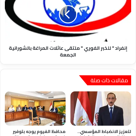
المنشأة
للخبر
الكبرى
الفوري
بالقوصية
"
ملتقى
عائلات
المراغة
بالشورانية
الجمعة
إنفراد " للخبر الفوري " ملتقى عائلات المراغة بالشورانية
الجمعة
مقالات ذات صلة
لتعزيز الانضباط المؤسسي..
محافظ الفيوم يوجه بتوفير