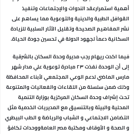
أهمية استمرارعقد الندوات والإجتماعات وتنفيذ
القوافل الطبية والدينية والتوعوية مما يساهم على
نشر المفاهيم الصحيحة وتقليل الآثار السلبية للزيادة
السكانية دعماً لجهود الدولة في تحسين جودة الحياة.
فيما اكدت ريهام رجب مديرة وحدة السكان بالشرقية
إلى أن الوحدة نفذت ٢٣ مبادرة توعوية علي مدار شهر
مارس الماضي لدعم الوعي المجتمعي لأبناء المحافظة
وذلك ضمن سلسلة من اللقاءات والفعاليات والمتنوعة
تحت إشراف وحدة السكان المركزية بوزارة التنمية
المحلية والبيئة وبالتنسيق مع المديريات الخدمية مثل
التضامن الاجتماعي و الشباب والرياضة و الطب البيطري
و الصحة و الأوقاف ومكتبة مصر العامةووحدات تكافؤ