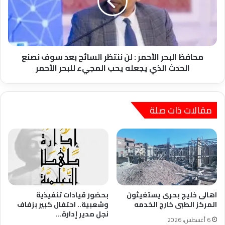
لن
ننتظر
السائح
بعد
سوف
نصنع
محافظ البحر الأحمر : لن ننتظر السائح بعد سوف نصنع
الحدث
الحدث الذي يجعله يحب المجيء للبحر الأحمر
الذي
يجعله
يحب
المجيء
مقالات ذات صلة
للبحر
الأحمر
اهالى خليج بحرى يستغيثون
بحضور قيادات تنفيذية
المركز الطبى خارج الخدمه
وشعبية.. احتفال كبير بزفاف
نجل مدير إدارة…
6 أغسطس، 2026