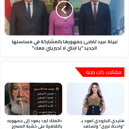
جمهورها
بالمشاركة
في
مسلسلها
الجديد
"يا
ابنتي
نبيلة عبيد تفاجئ جمهورها بالمشاركة في مسلسلها
لا
الجديد "يا ابنتي لا تحيريني معك"
تحيريني
معك"
مقالات ذات صلة
هايدي البارودي تعود بـ
«الملك لير» يعود إلى جمهوره
“واحدة غيري” وتستعد
بالقاهرة على خشبة المسرح