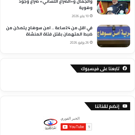
والجمال و«الصراع اللساني» صراع وجود
وهوية
10 يناير، 2026
في اقل من 24ساعة .. امن سوهاج يتمكن من
ضبط المتهمان بقتل فتاة المنشاة
26 يوليو، 2026
تابعنا على فيسبوك
إنضم لقناتنا