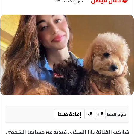
حنان فيصل
5 يونيو، 2026
3
A+
A-
إعادة ضبط
حجم الخط:
شاركت الفنانة يارا السكري فيديو عبر حسابها الشخصي