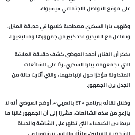
على موقع التواصل الاجتماعي فيسبوك.
وظهرت يارا السكري مصطحبة كلابها في حديقة المنزل،
وتفاعل مع الفيديو عدد كبير من جمهورها ومتابعيها.
يذكر أن الفنان أحمد العوضي كشف حقيقة العلاقة
التي تجمعهمه بيارا السكري، ردًا على الشائعات
المتداولة مؤخرًا حول ارتباطهما، والتي أثارت حالة من
الجدل بين الجمهور.
وخلال لقائه ببرنامج «ET بالعربي»، أوضح العوضي أنه لا
ينزعج من هذه الشائعات، مشيرًا إلى أن الجمهور غالبًا ما
يربط بين الكيمياء التي تظهر على الشاشة والحياة
الشخصية للفنانين، قائلًا: «الناس بتشوفنا في