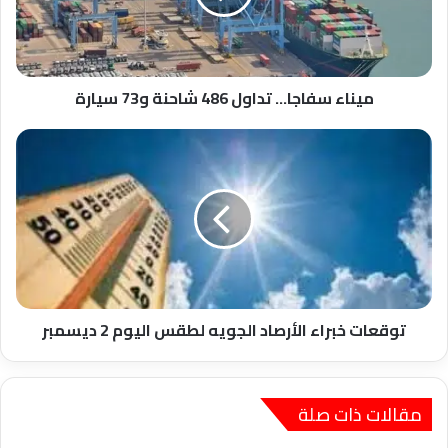
و73
سيارة
ميناء سفاجا... تداول 486 شاحنة و73 سيارة
توقعات
خبراء
الأرصاد
الجويه
لطقس
اليوم
2
ديسمبر
توقعات خبراء الأرصاد الجويه لطقس اليوم 2 ديسمبر
مقالات ذات صلة