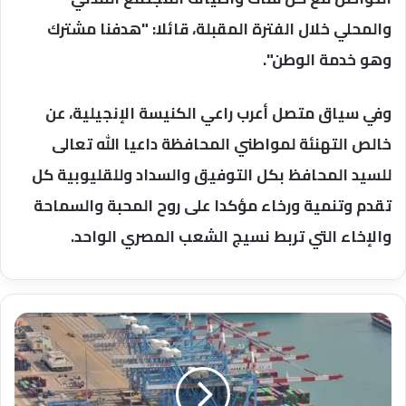
والمحلي خلال الفترة المقبلة، قائلا: "هدفنا مشترك
وهو خدمة الوطن".
وفي سياق متصل أعرب راعي الكنيسة الإنجيلية، عن
خالص التهنئة لمواطني المحافظة داعيا الله تعالى
للسيد المحافظ بكل التوفيق والسداد وللقليوبية كل
تقدم وتنمية ورخاء مؤكدا على روح المحبة والسماحة
والإخاء التي تربط نسيج الشعب المصري الواحد.
ميناء
سفاجا...
تداول
486
شاحنة