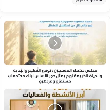
مجلس
حكماء
المسلمين
:
توفير
التَّعليم
والرِّعاية
والحياة
الكريمة
لهم
مجلس حكماء المسلمين : توفير التَّعليم والرِّعاية
يمثِّل
والحياة الكريمة لهم يمثِّل حجر الأساس لبناء مجتمعاتٍ
حجر
مستقرَّةٍ ومزدهرةٍ
الأساس
لبناء
الموجز
مجتمعاتٍ
الاخباري
مستقرَّةٍ
لأبرز
ومزدهرةٍ
أنشطة