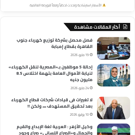
الأسعار استرشادية وتحدث لحظياً وفقاً للبورصة العالمية.
أكثر المقالات مشاهدة
فصل محصل بشركة توزيع كهرباء جنوب
القاهرة بقطاع إمبابة
19 مايو، 2026
إحالة 5 موظفين بـ«المصرية لنقل الكهرباء»
لنيابة الأموال العامة بتهمة اختلاس 8.5
مليون جنيه
24 مايو، 2026
لا تغيرات فى قيادات شركات قطاع الكهرباء
بعد تحقيق المستهدف ،،،، ولكن !!
10 يوليو، 2026
وكيل الأزهر : العربية لغة الإبداع والقيم
والجمال و«الصراع اللساني» صراع وجود