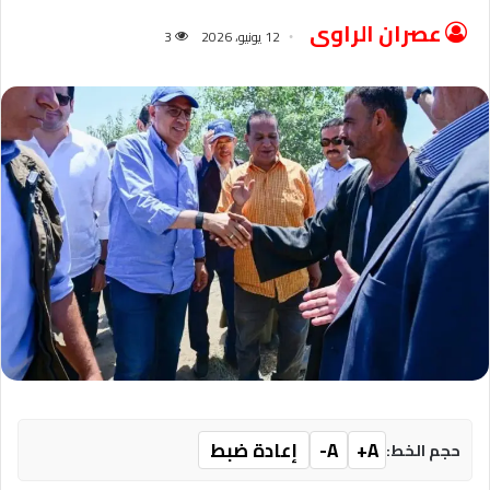
عصران الراوى
12 يونيو، 2026
3
A+
A-
إعادة ضبط
حجم الخط: