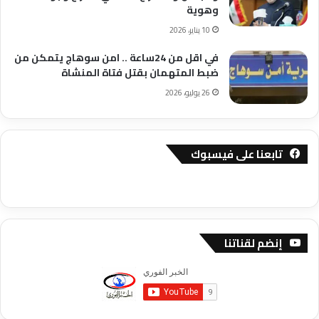
وهوية
10 يناير، 2026
في اقل من 24ساعة .. امن سوهاج يتمكن من
ضبط المتهمان بقتل فتاة المنشاة
26 يوليو، 2026
تابعنا على فيسبوك
إنضم لقناتنا