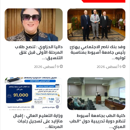
وفد بنك ناصر الاجتماعي يهنئ
داليا الحزاوي : تنصح طلاب
رئيس جامعة أسيوط بمناسبة
المرحلة الأولى قبل غلق
توليه…
التنسيق:…
9 أغسطس، 2026
9 أغسطس، 2026
كلية الطب بجامعة أسيوط
وزارة التعليم العالي : إقبال
تنظم دورة تدريبية حول “الطب
متزايد على تسجيل رغبات
المبني…
المرحلة…