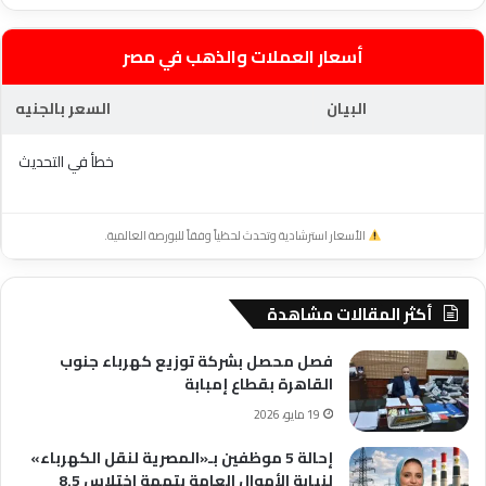
أسعار العملات والذهب في مصر
البيان
السعر بالجنيه
خطأ في التحديث
الأسعار استرشادية وتحدث لحظياً وفقاً للبورصة العالمية.
أكثر المقالات مشاهدة
فصل محصل بشركة توزيع كهرباء جنوب
القاهرة بقطاع إمبابة
19 مايو، 2026
إحالة 5 موظفين بـ«المصرية لنقل الكهرباء»
لنيابة الأموال العامة بتهمة اختلاس 8.5