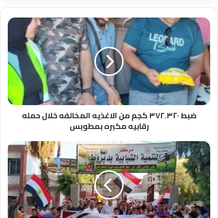
ضبط
٣٧٢.٣٢٠
كجم
من
الاغذيه
المخالفه
خلال
حمله
رقابيه
مكبره
ضبط ٣٧٢.٣٢٠ كجم من الاغذيه المخالفه خلال حمله
بمطوبس
رقابيه مكبره بمطوبس
محافظ
أسيوط:
مراكز
الشباب
تحتفل
بذكرى
ثورة
30