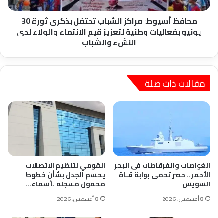
يونيو
بفعاليات
محافظ أسيوط: مراكز الشباب تحتفل بذكرى ثورة 30
وطنية
يونيو بفعاليات وطنية لتعزيز قيم الانتماء والولاء لدى
لتعزيز
النشء والشباب
قيم
الانتماء
والولاء
لدى
مقالات ذات صلة
النشء
والشباب
الغواصات والفرقاطات فى البحر
القومي لتنظيم الاتصالات
الأحمر.. مصر تحمى بوابة قناة
يحسم الجدل بشأن خطوط
السويس
محمول مسجلة بأسماء…
8 أغسطس، 2026
8 أغسطس، 2026