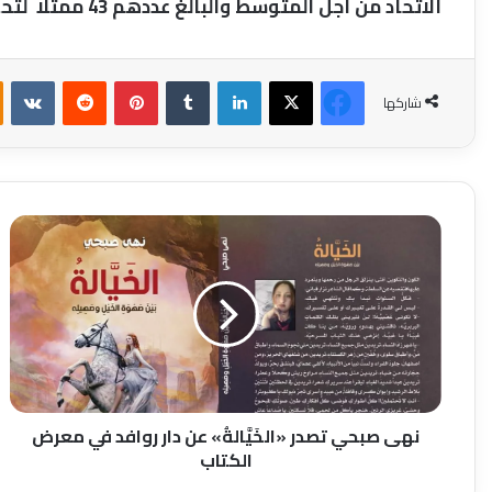
الاتحاد من أجل المتوسط والبالغ عددهم 43 ممثلًا لتحقيق أهداف التنمية البشرية والإستقرار.
فيسبوك
‫X
لينكدإن
بينتيريست
شاركها
نهى
صبحي
تصدر
«الخَيَّالةُ»
عن
دار
روافد
في
معرض
الكتاب
نهى صبحي تصدر «الخَيَّالةُ» عن دار روافد في معرض
الكتاب