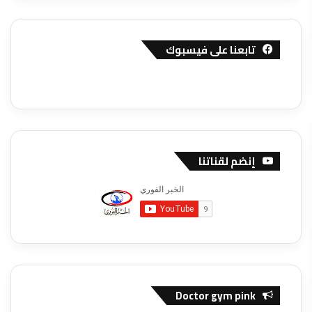
تابعنا على فيسبوك
إنضم لقناتنا
Doctor gym pink