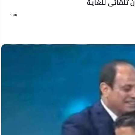
ن تلقائى للغاية
5