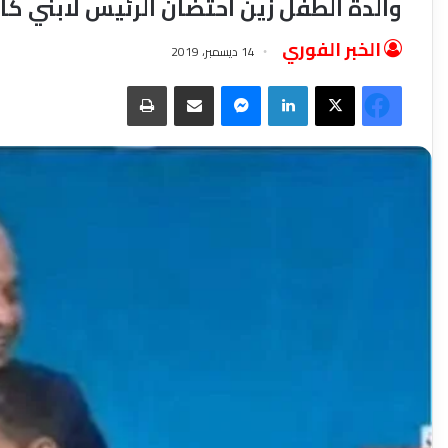
والدة الطفل زين احتضان الرئيس لابني كا
الخبر الفوري
14 ديسمبر، 2019
فيسبوك
‫X
لينكدإن
ماسنجر
مشاركة عبر البريد
طباعة