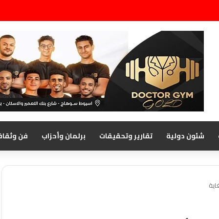
شئون دولية
تقارير وتحقيقات
برلمان وأحزاب
فن وثقاف
اية