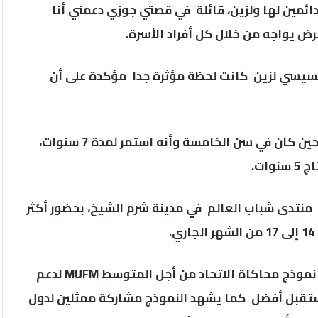
ئمين لها ولزين، قائلة في قصتي جوزي دعمني أنا
مرض يواجه من خلال كل أفراد الأسرة.
لسيسي لزين كانت لحظة مؤثرة جدا مؤكدة على أن
وحكت الأم تفاصيل رحلة زين مع المرض، وأنه بدأ معه حين كان في سن الخامسة وأنه استمر لمدة 7 سنوات،
ات.
 منتدى شباب العالم في مدينة شرم الشيخ، بحضور أكثر
والجدير بالذكر أن منتدى شباب العالم يقدم هذا العام نموذج محاكاة الاتحاد من أجل المتوسط MUFM لدعم
ستقبل أفضل كما يشهد النموذج مشاركة ممثلين لدول