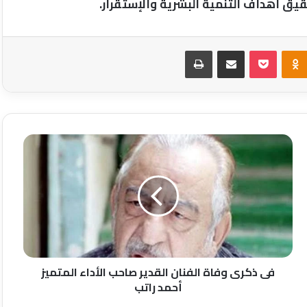
Odnoklassniki
‫Pocket
مشاركة عبر البريد
طباعة
فى
ذكرى
وفاة
الفنان
القدير
صاحب
الأداء
المتميز
أحمد
راتب
فى ذكرى وفاة الفنان القدير صاحب الأداء المتميز
أحمد راتب