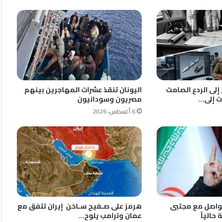
إلى الردع الصامت
اليونان تنقذ عشرات المهاجرين بينهم
ت إلى…
مصريون وسودانيون
6 أغسطس، 2026
لتواصل مع مجتبى
هرمز على صـفيح سـاخن إيران تتفق مع
حالياً
عمان وترامب يلوح…