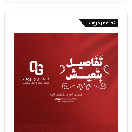
عمر جروب