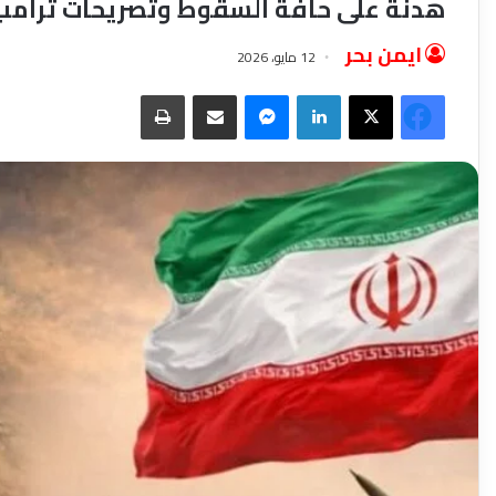
هدنة على حافة السقوط وتصريحات ترامب 
ايمن بحر
12 مايو، 2026
فيسبوك
‫X
لينكدإن
ماسنجر
مشاركة عبر البريد
طباعة