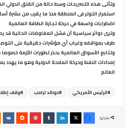
وتأتى هذه التصريحات وسط حالة من القلق الدولي الم
استمرار التوتر فى المنطقة منذ ما يقرب من عشرة أساب
اضطرابات واسعة في حركة تجارة الطاقة العالمية
وترى دوائر سياسية أن فشل المفاوضات الحالية قد يد
طرف بمواقفه وغياب أي مؤشرات حقيقية على التوصل إ
وتتابع الأسواق العالمية بحذر تطورات الأزمة خصوصا 
إمدادات النفط وحركة الملاحة الدولية وهو ما يهدد 
العالم
الرئيس الأمريكي
دونالد ترامب
وقف إطلاق 
فيسبوك
‫X
لينكدإن
بينتيريست
شاركها