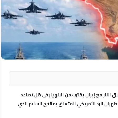
 النار مع إيران يقترب من الانهيار فى ظل تصاعد
هران الرد الأمريكي المتعلق بمقترح السلام الذي