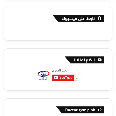
تابعنا على فيسبوك
إنضم لقناتنا
Doctor gym pink