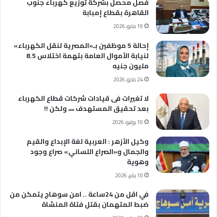
فصل محصل بشركة توزيع كهرباء جنوب
القاهرة بقطاع إمبابة
19 مايو، 2026
إحالة 5 موظفين بـ«المصرية لنقل الكهرباء»
لنيابة الأموال العامة بتهمة اختلاس 8.5
مليون جنيه
24 مايو، 2026
لا تغيرات فى قيادات شركات قطاع الكهرباء
بعد تحقيق المستهدف ،،،، ولكن !!
10 يوليو، 2026
وكيل الأزهر : العربية لغة الإبداع والقيم
والجمال و«الصراع اللساني» صراع وجود
وهوية
10 يناير، 2026
في اقل من 24ساعة .. امن سوهاج يتمكن من
ضبط المتهمان بقتل فتاة المنشاة