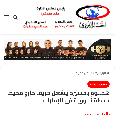
بحث عن
الق
الرئيسية
/
شئون دولية
شئون دولية
هجــوم بمسيّرة يشعل حريقاً خارج محيط
محطة نــووية فى الإمارات