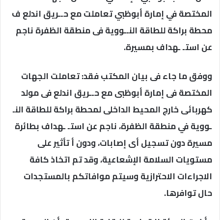
المختصة في إمارة أبوظبي تعاملت مع حــريق اندلع ف
محطة براكة للطاقة النــووية فى منطقة الظفرة ناجم
عن استـ ـهداف بمسيرة.
ووفق ما جاء فى بيان المكتب فقد: تعاملت الجهات
المختصة فى إمارة أبوظبى مع حــريق اندلع فى مولد
كهربائى خارج المحيط الداخلى لمحطة براكة للطاقة النـ
ـووية في منطقة الظفرة، ناجم عن استـ ـهداف بطائرة
مسيرة دون تسجيل أى إصابات، ودون أ تأثير على
مستويات السلامة الإشعاعية، وقد تم اتخاذ كافة
الاجراءات الاحترازية وسيتم موافاتكم بالمستجدات
حال توافرها.