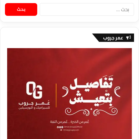
البحث
عن:
عمر جروب