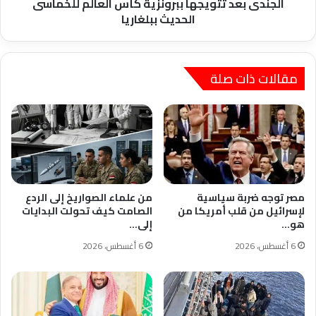
تتويجها
الجندى بعد تتويجها ببرونزية كأس العالم للخماسى
ببرونزية
الحديث ببلغاريا
كأس
العالم
للخماسى
الحديث
مقالات ذات صلة
ببلغاريا
مصر توجه ضربة سياسية
من علماء الصواريخ إلى الردع
لإسرائيل من قلب أمريكا من
الصامت كيف تحولت البدايات
هو…
إلى…
6 أغسطس، 2026
6 أغسطس، 2026