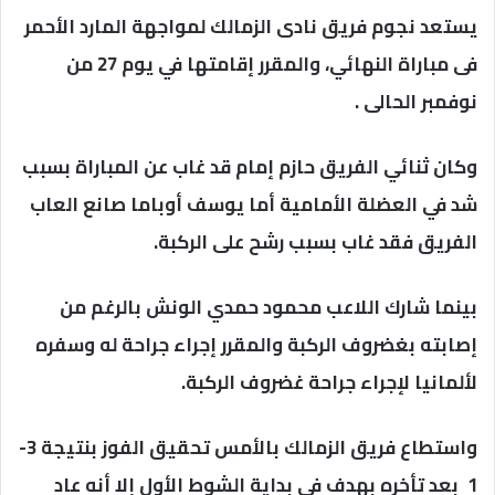
يستعد نجوم فريق نادى الزمالك لمواجهة المارد الأحمر
فى مباراة النهائي، والمقرر إقامتها في يوم 27 من
نوفمبر الحالى .
وكان ثنائي الفريق حازم إمام قد غاب عن المباراة بسبب
شد في العضلة الأمامية أما يوسف أوباما صانع العاب
الفريق فقد غاب بسبب رشح على الركبة.
بينما شارك اللاعب محمود حمدي الونش بالرغم من
إصابته بغضروف الركبة والمقرر إجراء جراحة له وسفره
لألمانيا لإجراء جراحة غضروف الركبة.
واستطاع فريق الزمالك بالأمس تحقيق الفوز بنتيجة 3-
1 بعد تأخره بهدف في بداية الشوط الأول إلا أنه عاد