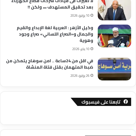
لا تغيرات فى قيادات شركات قطاع الكهرباء
بعد تحقيق المستهدف ،،،، ولكن !!
10 يوليو، 2026
وكيل الأزهر : العربية لغة الإبداع والقيم
والجمال و«الصراع اللساني» صراع وجود
وهوية
10 يناير، 2026
في اقل من 24ساعة .. امن سوهاج يتمكن من
ضبط المتهمان بقتل فتاة المنشاة
26 يوليو، 2026
تابعنا على فيسبوك