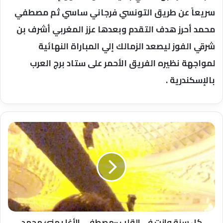
سريعاً عن طريق التونسي فرجاني ساسي ثم مصطفي
محمد أحرز هدف التقدم وبعدها عزز المغربي أشرف بن
شرقي الفوز ليصعد الزمالك إلي المباراة النهائية
لمواجهة نظيره الفريق الأحمر على ستاد برج العرب
بالإسكندرية .
كل
سنة
وانت
في
القلب
٠٠مصطفى
الأغا
يهنئ
محمد
حماقى
كل سنة وانت في القلب ٠٠مصطفى الأغا يهنئ محمد