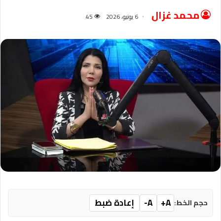
محمد غزال
6 يونيو، 2026
45
A+
A-
إعادة ضبط
حجم الخط: