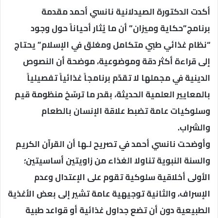
أكدت الدكتورة الصيدلانية نانسي أحمد مقدمة
برنامج”حكاية وميزان” أن ما يُثار أحياناً حول وجود
“نظام غذائي طبي متكامل ومغلق في الإسلام” يحتاج
إلى قراءة أكثر دقة وموضوعية، موضحة أن النصوص
الدينية في مجملها لا تقدّم برنامجاً غذائياً تفصيلياً
بالمعايير العلمية الحديثة، بقدر ما ترسّخ منظومة قيم
وسلوكيات عامة تضبط علاقة الإنسان بالطعام
والشراب.
وأوضحت نانسي أحمد في تصريح لـها أن القرآن الكريم
والسنة النبوية تناولا الغذاء من زاويتين أساسيتين؛
الأولى أخلاقية سلوكية تقوم على الإعتدال وعدم
الإسراف، والثانية توجيهية عامة تشير إلى بعض الأغذية
الطبيعية دون أن تضع جداول غذائية أو قواعد طبية