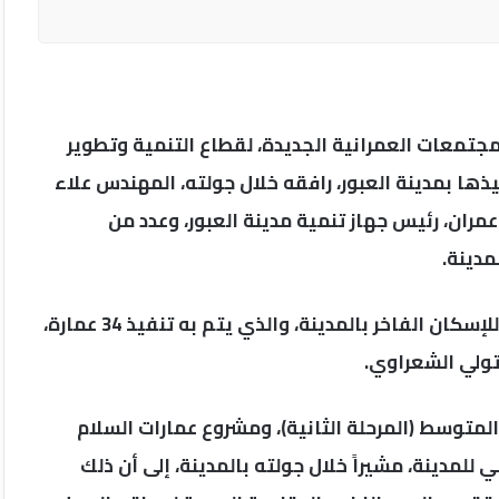
جتمعات العمرانية الجديدة، لقطاع التنمية وتطوير
ذها بمدينة العبور، رافقه خلال جولته، المهندس علاء
مران، رئيس جهاز تنمية مدينة العبور، وعدد من
مدينة.
وتفقد المهندس عبدالمطلب ممدوح، مشروع "JANNA" للإسكان الفاخر بالمدينة، والذي يتم به تنفيذ 34 عمارة،
تولي الشعراوي.
لمتوسط (المرحلة الثانية)، ومشروع عمارات السلام
 للمدينة، مشيراً خلال جولته بالمدينة، إلى أن ذلك