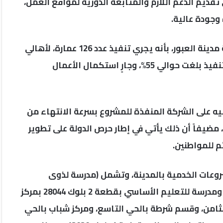
قديم الدعم اللازم والمتابعة الدورية لمواقع العمل،
وجودة عالية.
من جانبه صرح المهندس أحمد عمران، رئيس جهاز تنمية مدينة العبور، بأنه يجري تنفيذ عدد 126 عمارة، لأهالي
المناطق غير الآمنة بحي السلام، مشيراً إلى أن نسبة التنفيذ بلغت حوالي 55%، وجارٍ استكمال الأعمال
بيه على الشركة المنفذة للمشروع بسرعة الانتهاء من
مضيفاً أن ذلك يأتي في إطار حرص الدولة على تطوير
م للمواطنين.
مشروعات الخدمية بالمدينة، وتشمل (مدرسة لذوى
الاحتياجات الخاصة بقطعة 33 بالإسكان العائلي (1، 2)، ومدرسة للتعليم الأساسي بقطعة 2 بلوك 28044 بمركز
لثامن، وقسم شرطة بالحي التاسع، ومركز شباب بالحي