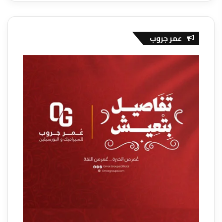
عمر جروب