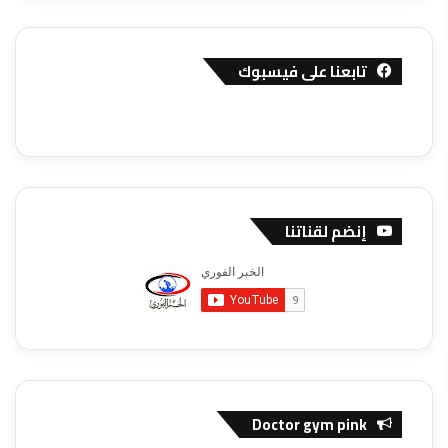
تابعنا على فيسبوك
إنضم لقناتنا
Doctor gym pink