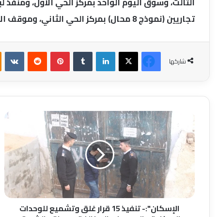
تجاريين (نموذج 8 محال) بمركز الحي الثاني، وموقف الأتوبيس الإقليمي بالترفيهية.
فيسبوك
‫X
لينكدإن
بينتيريست
شاركها
الإسكان":-
تنفيذ
15
قرار
غلق
وتشميع
للوحدات
السكنية
والبدرومات
المخالفة
الإسكان":- تنفيذ 15 قرار غلق وتشميع للوحدات