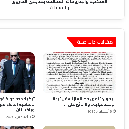
بمدينتي
السكنية والبدرومات المخالفة بمدينتي الشروق
الشروق
والسادات
والسادات
مقالات ذات صلة
البترول: تأمين خط الغاز أسفل ترعة
تركيا: مصر دولة قو
الإسماعيلية.. ولا تأثير على…
لاتفاقية الدفاع مع
وباكستان…
8 أغسطس، 2026
8 أغسطس، 2026