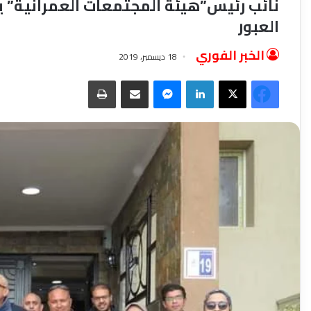
نائب رئيس”هيئة المجتمعات العمرانية” ي
العبور
الخبر الفوري
18 ديسمبر، 2019
فيسبوك
‫X
لينكدإن
ماسنجر
مشاركة عبر البريد
طباعة