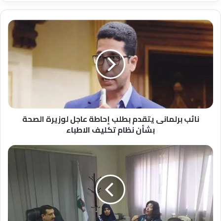
نائب
برلمانى
يتقدم
بطلب
إحاطة
عاجل
لوزيرة
الصحة
بشأن
نظام
نائب برلمانى يتقدم بطلب إحاطة عاجل لوزيرة الصحة
تكليف
بشأن نظام تكليف الاطباء
الاطباء
إجتماع
حماية
الطفل
بحي
الكوثر
بسوهاج