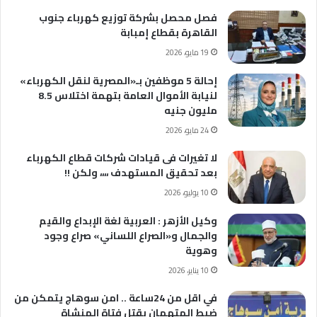
فصل محصل بشركة توزيع كهرباء جنوب
القاهرة بقطاع إمبابة
19 مايو، 2026
إحالة 5 موظفين بـ«المصرية لنقل الكهرباء»
لنيابة الأموال العامة بتهمة اختلاس 8.5
مليون جنيه
24 مايو، 2026
لا تغيرات فى قيادات شركات قطاع الكهرباء
بعد تحقيق المستهدف ،،،، ولكن !!
10 يوليو، 2026
وكيل الأزهر : العربية لغة الإبداع والقيم
والجمال و«الصراع اللساني» صراع وجود
وهوية
10 يناير، 2026
في اقل من 24ساعة .. امن سوهاج يتمكن من
ضبط المتهمان بقتل فتاة المنشاة