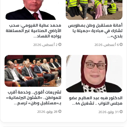
أمانة مستقبل وطن بمطوبس
محمد عطية الفيومي: سحب
تشارك في مبادرة «جميلة يا
الأراضي الصناعية غير المستغلة
بلدي»…
يواجه الفساد…
6 أغسطس، 2026
2 أغسطس، 2026
تشريعات أقوى.. وخدمة أقرب
للمواطن.. «الشئون البرلمانية»
الدكتور هبه عبد العظيم عضو
بـ«مستقبل وطن» ترسم…
مجلس النواب .. تشغيل 44…
28 يوليو، 2026
31 يوليو، 2026