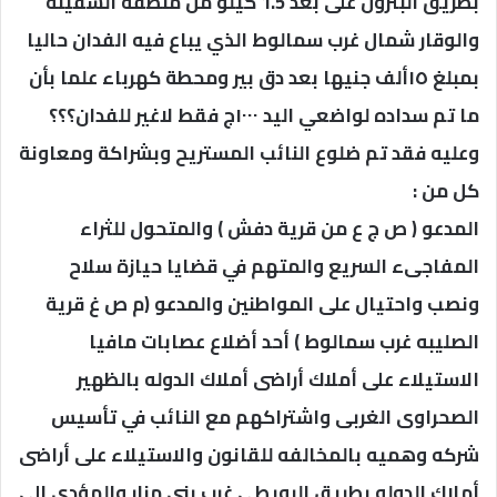
بطريق البترول على بعد 1.5 كيلو من منطقة السفينه
والوقار شمال غرب سمالوط الذي يباع فيه الفدان حاليا
بمبلغ ١٥ألف جنيها بعد دق بير ومحطة كهرباء علما بأن
ما تم سداده لواضعي اليد ١٠٠٠ج فقط لاغير للفدان؟؟؟
وعليه فقد تم ضلوع النائب المستريح وبشراكة ومعاونة
كل من :
المدعو ( ص ج ع من قرية دفش ) والمتحول للثراء
المفاجىء السريع والمتهم في قضايا حيازة سلاح
ونصب واحتيال على المواطنين والمدعو (م ص غ قرية
الصليبه غرب سمالوط ) أحد أضلاع عصابات مافيا
الاستيلاء على أملاك أراضى أملاك الدوله بالظهير
الصحراوى الغربى واشتراكهم مع النائب في تأسيس
شركه وهميه بالمخالفه للقانون والاستيلاء على أراضى
أملاك الدوله بطريق البويطى غرب بنى مزار والمؤدى الى