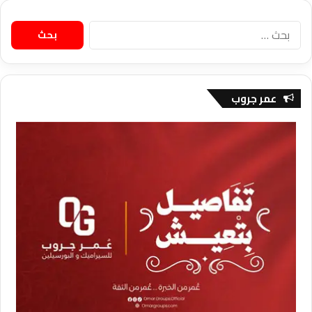
البحث
عن:
عمر جروب