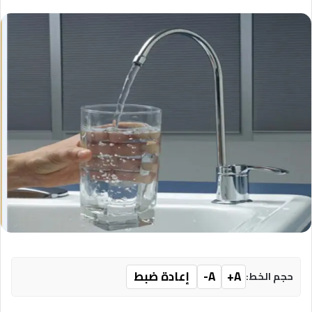
A+
A-
إعادة ضبط
حجم الخط: