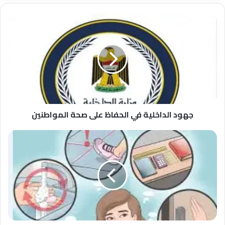
جهود
الداخلية
في
الحفاظ
على
صحة
المواطنين
جهود الداخلية في الحفاظ على صحة المواطنين
تمارين
لعلاج
الوسواس
القهري