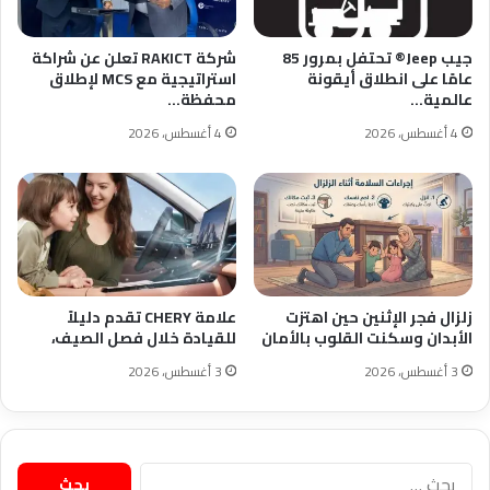
جيب Jeep®️ تحتفل بمرور 85
شركة RAKICT تعلن عن شراكة
عامًا على انطلاق أيقونة
استراتيجية مع MCS لإطلاق
عالمية…
محفظة…
4 أغسطس، 2026
4 أغسطس، 2026
زلزال فجر الإثنين حين اهتزت
علامة CHERY تقدم دليلاً
الأبدان وسكنت القلوب بالأمان
للقيادة خلال فصل الصيف،
3 أغسطس، 2026
3 أغسطس، 2026
البحث