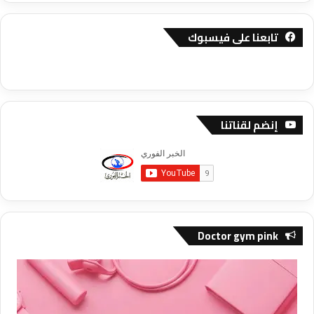
تابعنا على فيسبوك
إنضم لقناتنا
Doctor gym pink