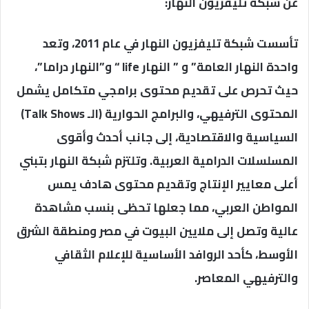
عن شبكة تليفزيون النهار:
تأسست شبكة تليفزيون النهار في عام 2011، وتعد
واحدة النهار العامة” و ” النهار life “ و”النهار دراما”،
حيث تحرص على تقديم محتوى برامجي متكامل يشمل
المحتوى الترفيهي، والبرامج الحوارية (الـ Talk Shows)
السياسية والاقتصادية، إلى جانب أحدث وأقوى
المسلسلات الدرامية العربية. وتلتزم شبكة النهار بتبني
أعلى معايير الإنتاج وتقديم محتوى هادف يمس
المواطن العربي، مما جعلها تحظى بنسب مشاهدة
عالية وتصل إلى ملايين البيوت في مصر ومنطقة الشرق
الأوسط، كأحد الروافد الأساسية للإعلام الثقافي
والترفيهي المعاصر.