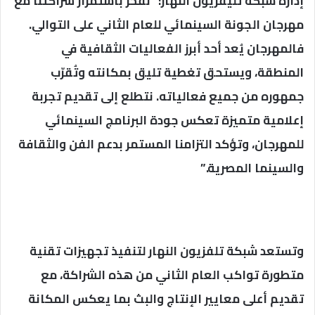
إدارة شبكة تليفزيون النهار: “نفخر باستمرار شراكتنا مع
مهرجان الجونة السينمائي للعام الثاني على التوالي.
فالمهرجان يُعد أحد أبرز الفعاليات الثقافية في
المنطقة، ويستحق تغطية تليق بمكانته وتُقرّب
جمهوره من جميع فعالياته. نتطلع إلى تقديم تجربة
إعلامية متميزة تعكس جودة البرنامج السينمائي
للمهرجان، وتؤكد التزامنا المستمر بدعم الفن والثقافة
والسينما المصرية.”
وتستعد شبكة تلفزيون النهار لتنفيذ تجهيزات تقنية
متطورة تواكب العام الثاني من هذه الشراكة، مع
تقديم أعلى معايير الإنتاج والبث بما يعكس المكانة