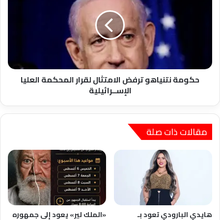
ترفض
الامتثال
لقرار
المحكمة
العليا
الإســرائيلية
حكومة نتنياهو ترفض الامتثال لقرار المحكمة العليا
الإســرائيلية
مقالات ذات صلة
هايدي البارودي تعود بـ
«الملك لير» يعود إلى جمهوره