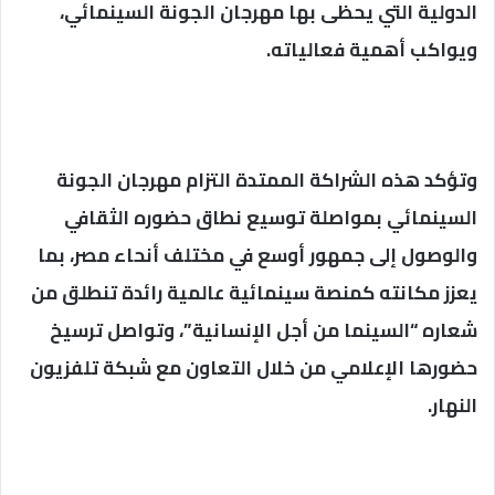
الدولية التي يحظى بها مهرجان الجونة السينمائي،
ويواكب أهمية فعالياته.
وتؤكد هذه الشراكة الممتدة التزام مهرجان الجونة
السينمائي بمواصلة توسيع نطاق حضوره الثقافي
والوصول إلى جمهور أوسع في مختلف أنحاء مصر، بما
يعزز مكانته كمنصة سينمائية عالمية رائدة تنطلق من
شعاره “السينما من أجل الإنسانية”، وتواصل ترسيخ
حضورها الإعلامي من خلال التعاون مع شبكة تلفزيون
النهار.