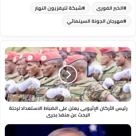
الخبر الفورى
شبكة تليفزيون النهار
مهرجان الجونة السينمائي
رئيس
الأركان
الإثيوبى
يعلن
على
الضباط
الاستعداد
لرحلة
البحث
عن
رئيس الأركان الإثيوبى يعلن على الضباط الاستعداد لرحلة
منفذ
البحث عن منفذ بحرى
بحرى
حكومة
نتنياهو