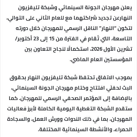
يعلن مهرجان الجونة السينمائي وشبكة تليفزيون
النهارعن تجديد شراكتهما مع للعام الثاني على التوالي،
لتكون “النهار” الناقل الرسمي للمهرجان خلال دورته
التاسعة، التي تُقام في الفترة من 15 إلى 23 أكتوبر/
تشرين الأول 2026، استكمالًا لنجاح التعاون بين
المؤسستين العام الماضي.
بموجب الاتفاق تحتفظ شبكة تليفزيون النهار بحقوق
البث لحفلَي افتتاح وختام مهرجان الجونة السينمائي،
بالإضافة إلى المؤتمر الصحفي الرسمي للمهرجان. كما
ستقدم الشبكة التغطية اليومية الكاملة لأبرز فعاليات
المهرجان، بما في ذلك الندوات وورش العمل، والسجادة
الحمراء، والأنشطة السينمائية المختلفة.