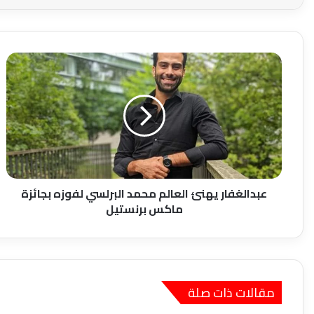
عبدالغفار
يهنئ
العالم
محمد
البرلسي
لفوزه
بجائزة
ماكس
برنستيل
عبدالغفار يهنئ العالم محمد البرلسي لفوزه بجائزة
ماكس برنستيل
مقالات ذات صلة