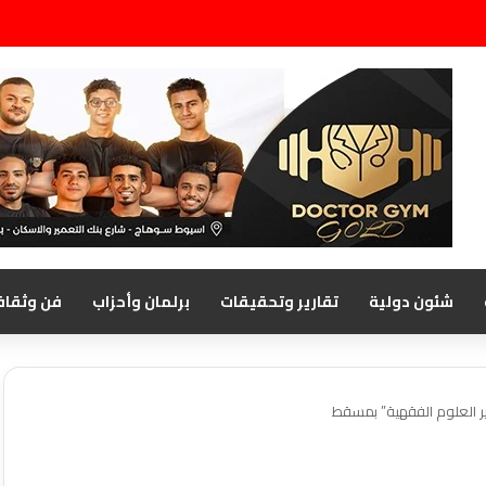
شئون دولية
تقارير وتحقيقات
برلمان وأحزاب
فن وثقاف
ر العلوم الفقهية” بمسقط