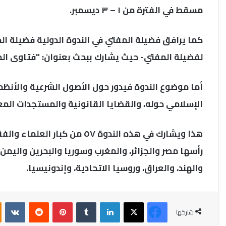
مسقط في الفترة من ١ – ٣ ديسمبر.
كما يرافق فضيلة المفتي في الندوة الدولية فضيلة ا
لفضيلة المفتي- حيث يشارك ببحث بعنوان: "فتاوى الماء
أما موضوع الندوة فيدور حول الأصول الشرعية والأنظمة
الإسلامي حوله، والقضايا القانونية والمستجدات المعا
هذا ويشارك في هذه الندوة ٥٧ م
رأسها مصر والجزائر، والمغرب وسوريا والبحرين واليمن وا
والهند، والعراق، وروسيا الاتحادية، وإندونيسيا.
فيسبوك
‫X
لينكدإن
بينتيريست
شاركها