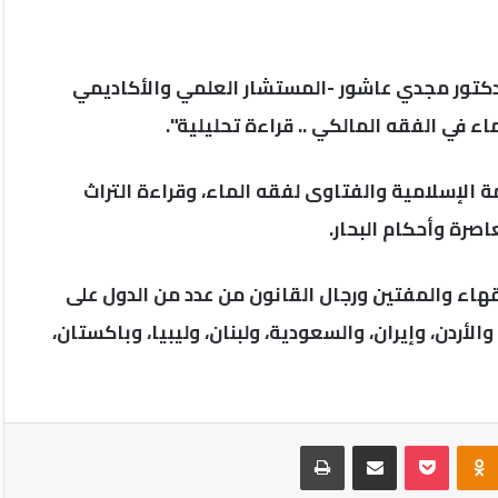
لدكتور مجدي عاشور -المستشار العلمي والأكاديمي
 في الفقه المالكي .. قراءة تحليلية".
 الإسلامية والفتاوى لفقه الماء، وقراءة التراث
صرة وأحكام البحار.
ن كبار العلماء والفقهاء والمفتين ورجال القانون من عدد من الدول على
لأردن، وإيران، والسعودية، ولبنان، وليبيا، وباكستان،
Odnoklassniki
‫Pocket
مشاركة عبر البريد
طباعة