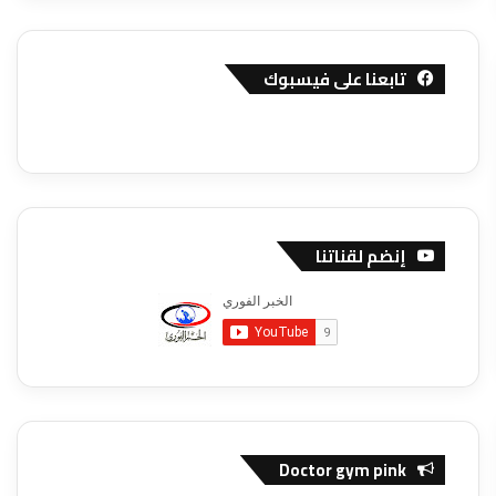
تابعنا على فيسبوك
إنضم لقناتنا
Doctor gym pink