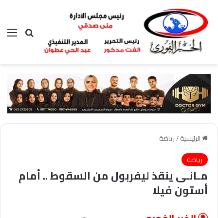
بحث عن
الق
الرئيسية
/
رياضة
رياضة
مـانـى ينقذ ليفربول من السقوط .. أمام
أستون فيلا