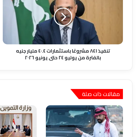
مشروعًا
باستثمارات
٤٠.٤
مليار
جنيه
بالفترة
من
يوليو
تنفيذ ٨٤١ مشروعًا باستثمارات ٤٠.٤ مليار جنيه
٢٤
بالفترة من يوليو ٢٤ حتى يونيو ٢٠٢٦
حتى
يونيو
٢٠٢٦
مقالات ذات صلة