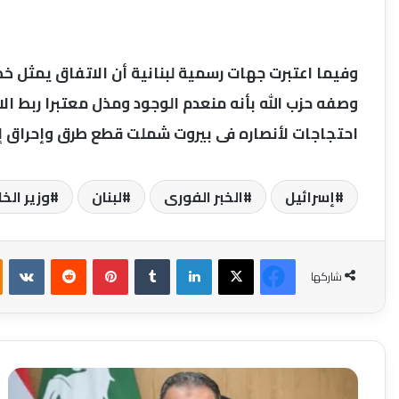
وفيما اعتبرت جهات رسمية لبنانية أن الاتفاق يمثل خط
وصفه حزب الله بأنه منعدم الوجود ومذل معتبرا ربط ا
احتجاجات لأنصاره فى بيروت شملت قطع طرق وإحراق إ
إسرائيل
الخبر الفورى
لبنان
وزير الخ
فيسبوك
‫X
لينكدإن
بينتيريست
شاركها
تنفيذ
٨٤١