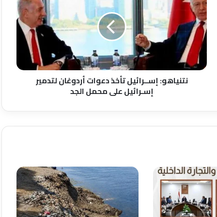
تأخذ
دعوات
أردوغان
لتدمير
إسـرائيل
على
محمل
الجد
نتنياهو: إســرائيل تأخذ دعوات أردوغان لتدمير
إسـرائيل على محمل الجد