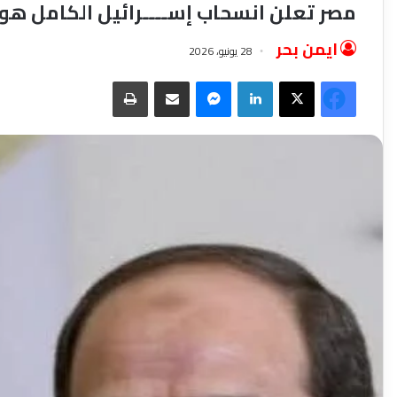
مصر تعلن انسحاب إســــرائيل الكامل هو م
ايمن بحر
28 يونيو، 2026
فيسبوك
‫X
لينكدإن
ماسنجر
مشاركة عبر البريد
طباعة