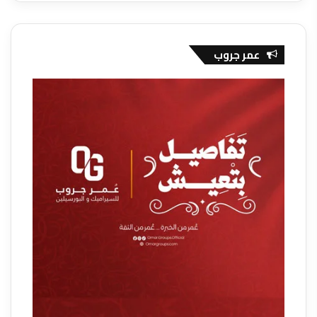
عمر جروب