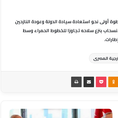
وة أولى نحو استعادة سيادة الدولة وعودة النازحين
لانسحاب بنزع سلاحه تجاوزا للخطوط الحمراء وسط
طارات.
ارجية المصرى
Odnoklassniki
‫Pocket
مشاركة عبر البريد
طباعة
نتنياهو:
إســرائيل