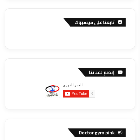
تابعنا على فيسبوك
إنضم لقناتنا
Doctor gym pink