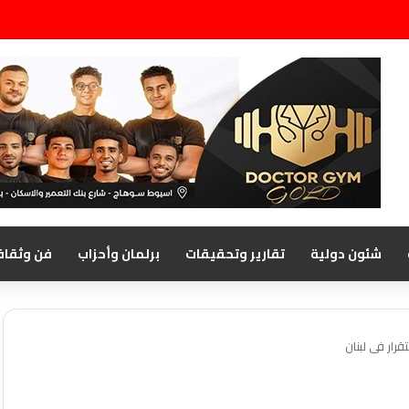
شئون دولية
تقارير وتحقيقات
برلمان وأحزاب
فن وثقاف
رار فى لبنان