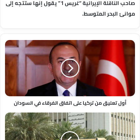
صاحب الناقلة الإيرانية “غريس 1” يقول إنها ستتجه إلى
موانئ البحر المتوسط.
أول
تعليق
من
تركيا
على
اتفاق
الفرقاء
في
السودان
أول تعليق من تركيا على اتفاق الفرقاء في السودان
سلطات
الكويت
تتحرك
لملاحقة