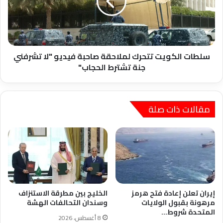
صاحبة
فيديو
"لا
تشرفني
جنة
تشترط
سلطات الكويت تتحرك لملاحقة صاحبة فيديو "لا تشرفني
الحجاب"
جنة تشترط الحجاب"
مقالات ذات صلة
إيران تعلن إعادة فتح هرمز
الخليج بين مطرقة الاستنزاف
مرهونة بقبول الولايات
وسندان التحالفات الهشة
المتحدة شروط…
8 أغسطس، 2026