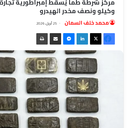
وكيلو ونصف مخدر الهيدرو
محمد خلف السمان
25 أبريل، 2026
‫X
فيسبوك
لينكدإن
ماسنجر
مشاركة عبر البريد
طباعة