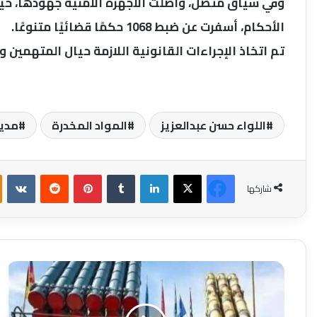
وفي سياق متصل، واصلت الأجهزة الأمنية جهودها، حي
الأحكام، أسفرت عن ضبط 1068 حكمًا قضائيًا متنوعًا.
تم اتخاذ الإجراءات القانونية اللازمة حيال المتهمين 
اللواء حسن عبدالعزيز
المواد المخدرة
مدي
‫X
فيسبوك
لينكدإن
بينتيريست
شاركها
تقارير
إعلامية
عبرية
تتحدث