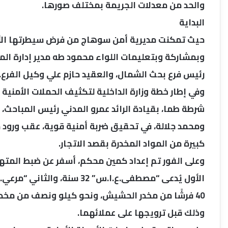
والحد من معدلات الجريمة بمختلف صورها.
البداية
حيث تمكنت مديرية أمن سوهاج من فرض سيطرتها الأمني
وبمشاركة وبتعليمات اللواء محمود طه مدير إدارة الم
رئيس فرع بحث الشمال، والعقيد حازم علي وكيل الفرع.
وفي إطار خطة وزارة الداخلية لتكثيف الحملات الأمنية
شرطة طما، بقيادة الرائد عمرو المدني رئيس المباحث،
ومحمد جلالة، في تحقيق ضربة أمنية قوية، عقب ورود
كبيرة من المواد المخدرة بقصد الاتجار.
وعلى الفور تم إعداد كمين محكم، أسفر عن ضبط المته
40 فرشًا من مخدر الحشيش، ونحو كيلو ونصف من مخدر 
وذلك قبل ترويجها على عملائهما.