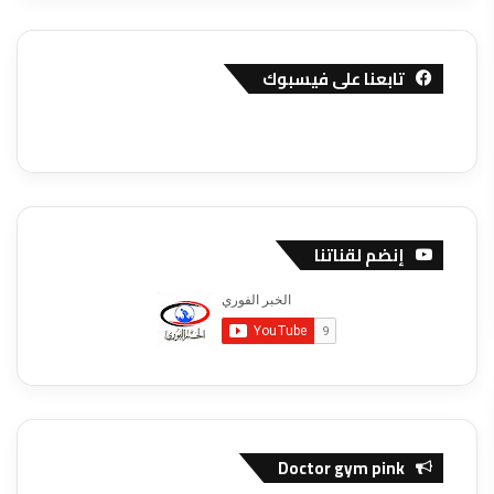
تابعنا على فيسبوك
إنضم لقناتنا
Doctor gym pink