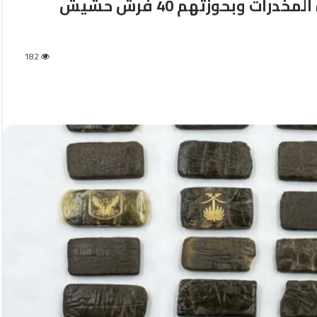
مركز شرطة طما يُسقط إمبراطورية تجارة المخدرات وبحوزتهم 40 فرش حشيش
182