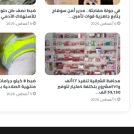
في جولة مفاجئة.. مدير أمن سوهاج
ضبط نصف طن حلوي 
يتابع جاهزية قوات تأمين…
للأستهلاك الأدمي
6 أغسطس، 2026
6 أغسطس، 2026
محافظ الشرقية تنفيذ ٢٢ألف
ضبط 8 كيلو جرا
و٤٧١مشروع بتكلفة 4مليار لتوفير
منتهية الصلاحية ب
59,130 الف…
5 أغسطس، 2026
5 أغسطس، 2026