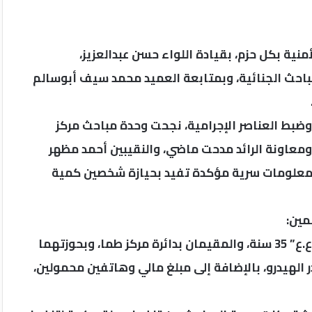
ة بكل حزم، بقيادة اللواء حسن عبدالعزيز،
باحث الجنائية، وبمتابعة العميد محمد سيف أبوسالم
 وضبط العناصر الإجرامية، نجحت وحدة مباحث مركز
 ومعاونة الرائد مدحت ماضي، والنقيبين أحمد مظهر
 معلومات سرية مؤكدة تفيد بحيازة شخصين كمية
مين:
الأول يُدعى “مصطفى.ع.ا.س” 32 سنة، والثاني “مرعي.ع.ع” 35 سنة، والمقيمان بدائرة مركز طما، وبحوزتهما
الهيدرو، بالإضافة إلى مبلغ مالي وهاتفين محمولين،