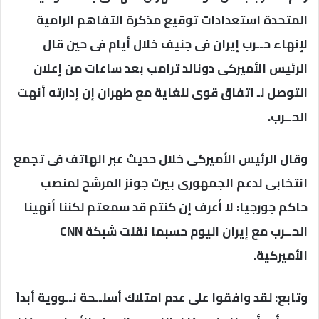
المتحدة استعدادات توقيع مذكرة التفاهم الرامية
لإنهاء حــرب إيران فى جنيف خلال أيام فى حين قال
الرئيس الأميركى دونالد ترامب بعد ساعات من إعلان
التوصل لـ اتفاق قوى للغاية مع طهران إن إدارته أنهت
الحــرب.
وقال الرئيس الأميركى خلال حديث عبر الهاتف فى تجمع
انتخابى لدعم الجمهورى بيرت جونز المرشح لمنصب
حاكم جورجيا: لا أعرف إن كنتم قد سمعتم لكننا أنهينا
الحــرب مع إيران اليوم حسبما نقلت شبكة CNN
الأميركية.
وتابع: لقد وافقوا على عدم امتلاك أسلــحة نــووية أبداً