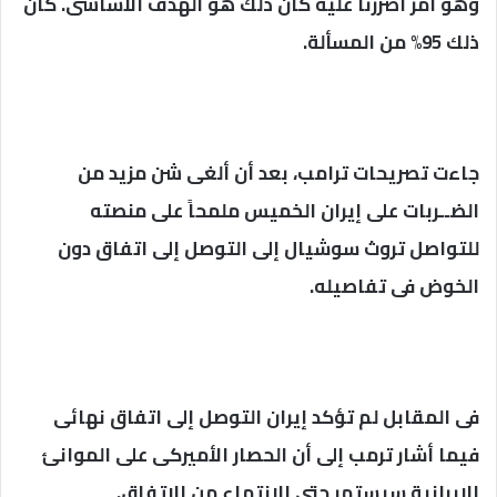
وهو أمر أصررنا عليه كان ذلك هو الهدف الأساسى. كان
ذلك 95% من المسألة.
جاءت تصريحات ترامب، بعد أن ألغى شن مزيد من
الضــربات على إيران الخميس ملمحاً على منصته
للتواصل تروث سوشيال إلى التوصل إلى اتفاق دون
الخوض فى تفاصيله.
فى المقابل لم تؤكد إيران التوصل إلى اتفاق نهائى
فيما أشار ترمب إلى أن الحصار الأميركى على الموانئ
الإيرانية سيستمر حتى الانتهاء من الاتفاق.