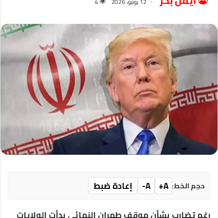
ايمن بحر
12 يونيو، 2026
4
A+
A-
إعادة ضبط
حجم الخط:
رغم تضارب بشأن موقف طهران النهائى بدأت الولايات