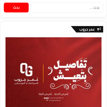
البحث
عن:
عمر جروب