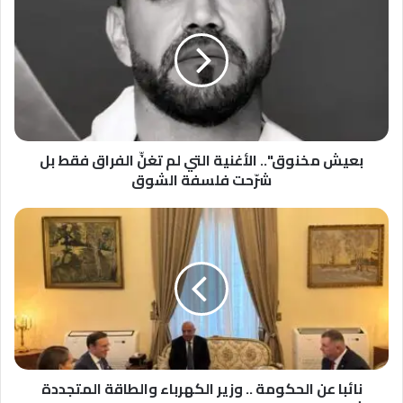
مخنوق"..
الأغنية
التي
لم
تغنِّ
الفراق
فقط
بل
شرّحت
بعيش مخنوق".. الأغنية التي لم تغنِّ الفراق فقط بل
فلسفة
شرّحت فلسفة الشوق
الشوق
نائبا
عن
الحكومة
..
وزير
الكهرباء
والطاقة
المتجددة
يشارك
سفارة
نائبا عن الحكومة .. وزير الكهرباء والطاقة المتجددة