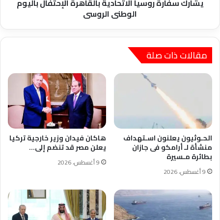
روسيا
يشارك سفارة روسيا الاتحادية بالقاهرة الإحتفال باليوم
الاتحادية
الوطنى الروسى
بالقاهرة
الإحتفال
باليوم
الوطنى
مقالات ذات صلة
الروسى
الحـوثيون يعلنون اسـتهداف
هاكان فيدان وزير خارجية تركيا
منشأة لـ أرامكو فى جازان
يعلن مصر قد تنضم إلى…
بطائرة مـسيرة
9 أغسطس، 2026
9 أغسطس، 2026