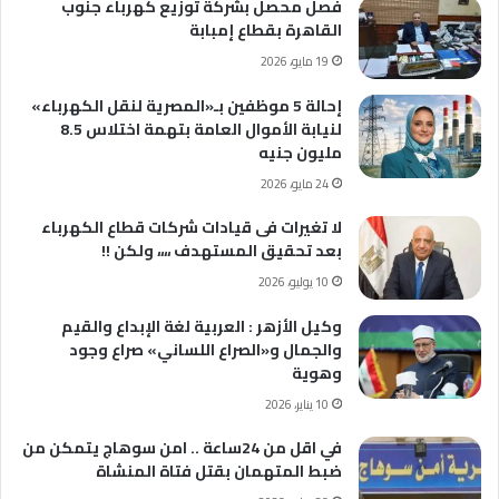
فصل محصل بشركة توزيع كهرباء جنوب
القاهرة بقطاع إمبابة
19 مايو، 2026
إحالة 5 موظفين بـ«المصرية لنقل الكهرباء»
لنيابة الأموال العامة بتهمة اختلاس 8.5
مليون جنيه
24 مايو، 2026
لا تغيرات فى قيادات شركات قطاع الكهرباء
بعد تحقيق المستهدف ،،،، ولكن !!
10 يوليو، 2026
وكيل الأزهر : العربية لغة الإبداع والقيم
والجمال و«الصراع اللساني» صراع وجود
وهوية
10 يناير، 2026
في اقل من 24ساعة .. امن سوهاج يتمكن من
ضبط المتهمان بقتل فتاة المنشاة