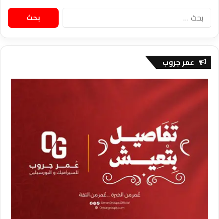
البحث
عن:
عمر جروب