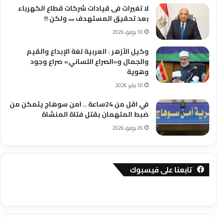
لا تغيرات فى قيادات شركات قطاع الكهرباء
بعد تحقيق المستهدف ،،،، ولكن !!
10 يوليو، 2026
وكيل الأزهر : العربية لغة الإبداع والقيم
والجمال و«الصراع اللساني» صراع وجود
وهوية
10 يناير، 2026
في اقل من 24ساعة .. امن سوهاج يتمكن من
ضبط المتهمان بقتل فتاة المنشاة
26 يوليو، 2026
تابعنا على فيسبوك