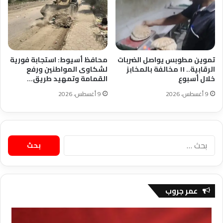
تموين مطوبس يواصل الضربات
محافظ أسيوط: استجابة فورية
الرقابية.. ١١ مخالفة بالمخابز
لشكاوى المواطنين ورفع
خلال أسبوع
القمامة وتمهيد طريق…
9 أغسطس، 2026
9 أغسطس، 2026
البحث
عن:
عمر جروب