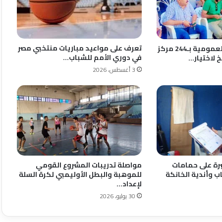
تعرف على مواعيد مباريات منتخبي مصر
انطلاق الجمعيات العمومية بـ244 مركز
في دوري الأمم للشباب…
 لاختيار…
3 أغسطس، 2026
رة على حمامات
مواصلة تدريبات المشروع القومي
ب وأندية الخانكة
للموهبة والبطل الأوليمبي لكرة السلة
لإعداد…
30 يوليو، 2026