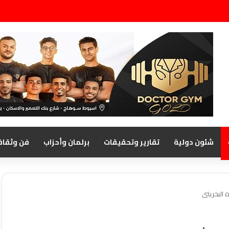
شئون دولية
تقارير وتحقيقات
برلمان وأحزاب
فن وثقاف
 البحرينى