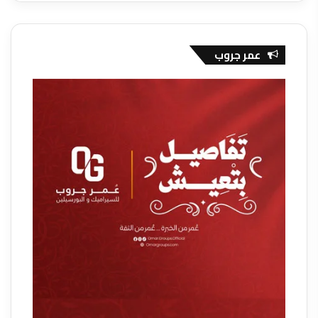
عمر جروب