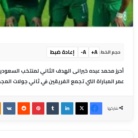
A+
A-
إعادة ضبط
حجم الخط:
عمر المباراة التي تجمع الفريقين في ثاني جولات المجمو
فيسبوك
‫X
لينكدإن
بينتيريست
شاركها