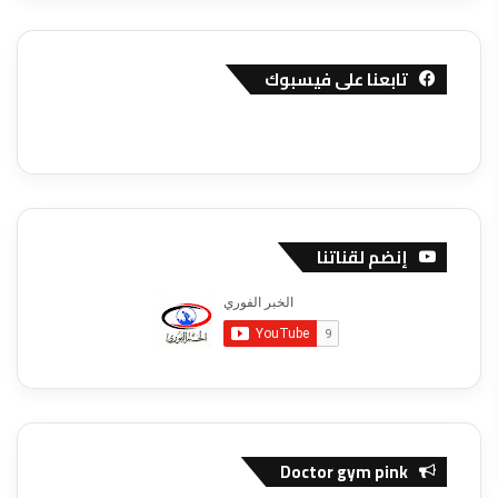
تابعنا على فيسبوك
إنضم لقناتنا
Doctor gym pink