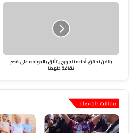
بالفن
نحقق
أحلامنا
جورج
يتألق
بالدوامه
على
قصر
ثقافة
طهطا
بالفن نحقق أحلامنا جورج يتألق بالدوامه على قصر
ثقافة طهطا
مقالات ذات صلة