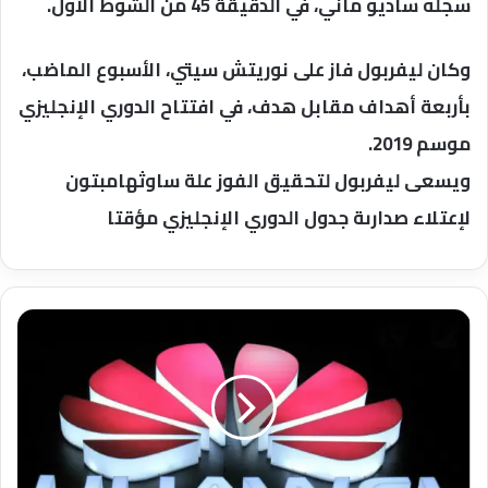
سجله ساديو ماني، في الدقيقة 45 من الشوط الأول.
وكان ليفربول فاز على نوريتش سيتي، الأسبوع الماضب،
بأربعة أهداف مقابل هدف، في افتتاح الدوري الإنجليزي
موسم 2019.
ويسعى ليفربول لتحقيق الفوز علة ساوثهامبتون
لإعتلاء صدارىة جدول الدوري الإنجليزي مؤقتا
تكشف
هواوي
حقيقة
فضيحة
تجسس
موظفيها
على
دول