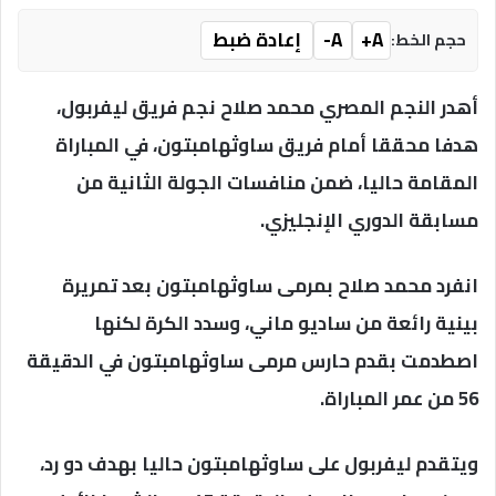
A+
A-
إعادة ضبط
حجم الخط:
أهدر النجم المصري محمد صلاح نجم فريق ليفربول،
هدفا محققا أمام فريق ساوثهامبتون، في المباراة
المقامة حاليا، ضمن منافسات الجولة الثانية من
مسابقة الدوري الإنجليزي.
انفرد محمد صلاح بمرمى ساوثهامبتون بعد تمريرة
بينية رائعة من ساديو ماني، وسدد الكرة لكنها
اصطدمت بقدم حارس مرمى ساوثهامبتون في الدقيقة
56 من عمر المباراة.
ويتقدم ليفربول على ساوثهامبتون حاليا بهدف دو رد،