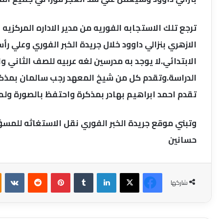
ترجع تلك الاستجابه الفوريه من مدير الاداره المركزيه 
الازهري بنزالي داوود خلال جريدة الخبر الفوري وعلي ر
الابتدائي.لا يوجد به مدرسين لغه عربيه للصف الثاني وا
الدراسة.وتقدم كل من شيخ المعهد رجب سالمان بمذكرة إ
تقدم احمد ابراهيم بهادر بمذكرة واحتفظ بالصورة ولم ي
وتبني موقع جريدة الخبر الفوري نقل الاستغاثه للمسؤ
حسانين
فيسبوك
‫X
لينكدإن
بينتيريست
شاركها