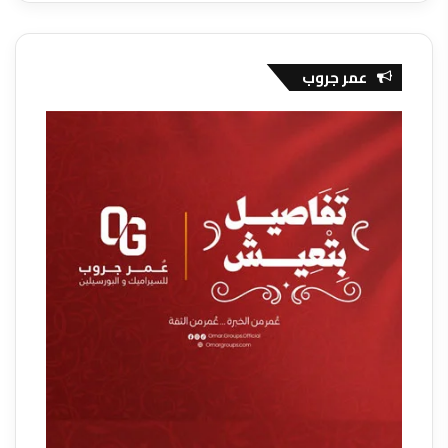
عمر جروب