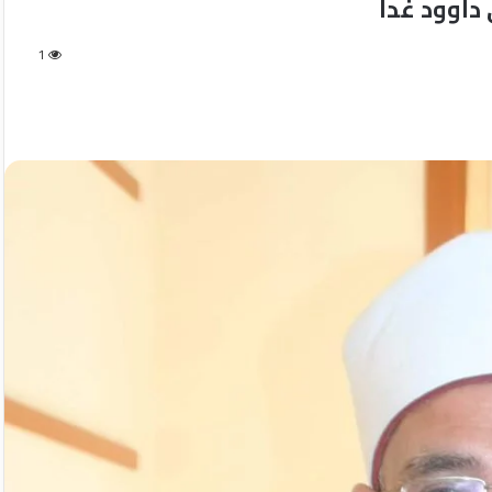
داوود غدا
1