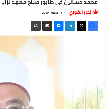
محمد حسانين في طابور صباح معهد نزالي 
الخبر الفوري
13 نوفمبر، 2019
فيسبوك
‫X
لينكدإن
ماسنجر
مشاركة عبر البريد
طباعة