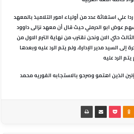
ردا علي استغاثة عدد من أولياء امور التلاميذ بالمعهد
أسهم عوض ابو الدرملي حيث قال أن معهد نزالى داوود
لثالث حتي الان ونحن نقترب من نهاية الترم الاول من
لى السيد مدير الإدارة. ولم يتم الرد عليه وبعدها
تم الرد عليه
لين الذين اهتمو وصرحو بالاستجابه الفوريه محمد
Odnoklassniki
‫Pocket
مشاركة عبر البريد
طباعة