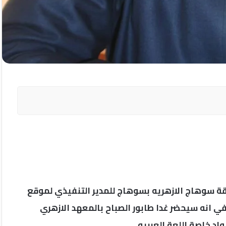
طقة سوهاج الازهريه بسوهاج للمدير التنفيذي لموقع
ي انه سيحضر غدا طابور الصباح بالمعهد الازهري
اد خاصة اللعة العربيه