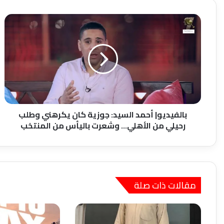
بالفيديو|
أحمد
السيد:
جوزية
كان
يكرهني
وطلب
رحيلي
من
الأهلي...
بالفيديو| أحمد السيد: جوزية كان يكرهني وطلب
وشعرت
رحيلي من الأهلي... وشعرت باليأس من المنتخب
باليأس
من
المنتخب
مقالات ذات صلة