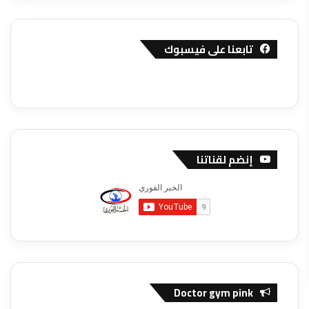
تابعنا على فيسبوك
إنضم لقناتنا
Doctor gym pink