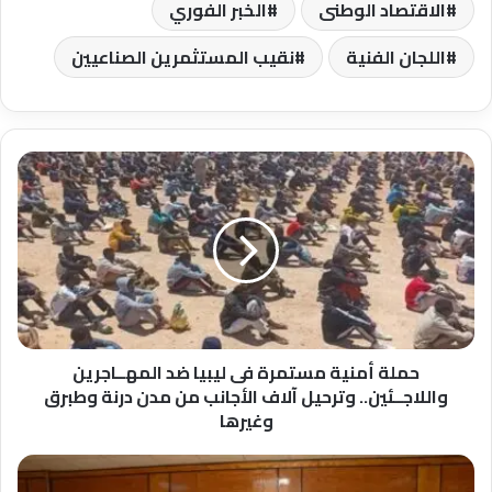
الاقتصاد الوطنى
الخبر الفوري
اللجان الفنية
نقيب المستثمرين الصناعيين
حملة
أمنية
مستمرة
فى
ليبيا
ضد
المهــاجرين
واللاجــئين..
وترحيل
آلاف
حملة أمنية مستمرة فى ليبيا ضد المهــاجرين
الأجانب
واللاجــئين.. وترحيل آلاف الأجانب من مدن درنة وطبرق
من
وغيرها
مدن
درنة
الدكتور
وطبرق
المنشاوي