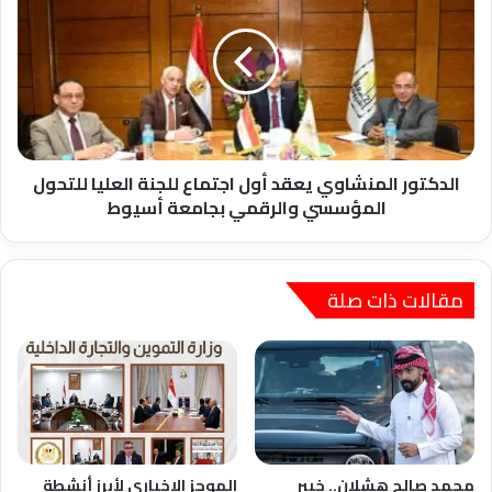
وغيرها
يعقد
أول
اجتماع
للجنة
العليا
للتحول
المؤسسي
والرقمي
الدكتور المنشاوي يعقد أول اجتماع للجنة العليا للتحول
بجامعة
المؤسسي والرقمي بجامعة أسيوط
أسيوط
مقالات ذات صلة
محمد صالح هشلان.. خبير
الموجز الاخباري لأبرز أنشطة