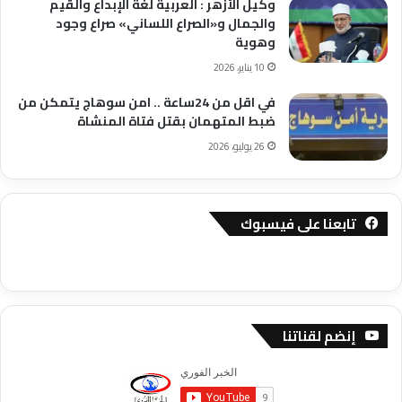
وكيل الأزهر : العربية لغة الإبداع والقيم
والجمال و«الصراع اللساني» صراع وجود
وهوية
10 يناير، 2026
في اقل من 24ساعة .. امن سوهاج يتمكن من
ضبط المتهمان بقتل فتاة المنشاة
26 يوليو، 2026
تابعنا على فيسبوك
إنضم لقناتنا