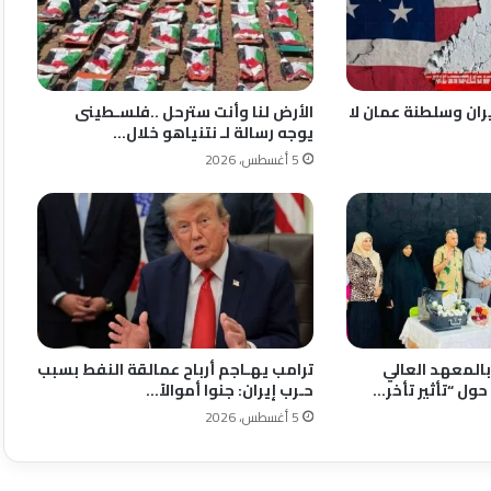
إيران وسلطنة عمان لا
الأرض لنا وأنت سترحل ..فلسـطينى
يوجه رسالة لـ نتنياهو خلال…
5 أغسطس، 2026
المعهد العالي
ترامب يهـاجم أرباح عمالقة النفط بسبب
حول “تأثير تأخر…
حـرب إيران: جنوا أموالاً…
5 أغسطس، 2026