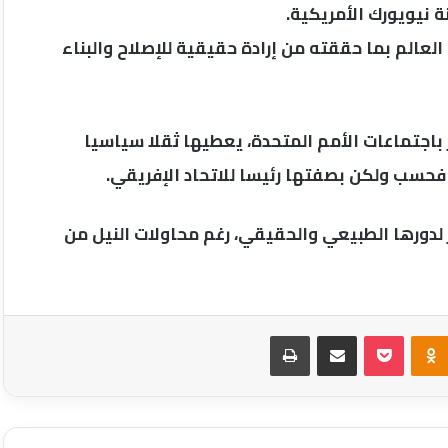
ة نيويورك الأمريكية.
وات الماضية أبهرت العالم بما حققته من إرادة حقيقية للإصلاح والبناء
باجتماعات الأمم المتحدة، يعطيها ثقلا سياسيا
 فحسب ولكن بصفتها رئيسا للاتحاد الإفريقي.
 لدورها الطبيعي والحقيقي، رغم محاولات النيل من
Odnoklassniki
‫Pocket
مشاركة عبر البريد
طباعة