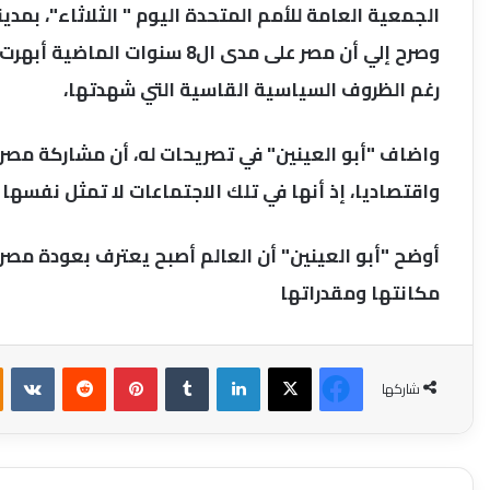
الجمعية العامة للأمم المتحدة اليوم " الثلاثاء"، بمدين
وصرح إلي أن مصر على مدى ال8 سن
رغم الظروف السياسية القاسية التي شهدتها،
واضاف "أبو العينين" في تصريحات له، أن مشاركة مصر 
واقتصاديا، إذ أنها في تلك الاجتماعات لا تمثل نفسها
أوضح "أبو العينين" أن العالم أصبح يعترف بعودة مصر
مكانتها ومقدراتها
فيسبوك
‫X
لينكدإن
بينتيريست
شاركها