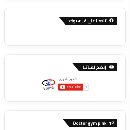
تابعنا على فيسبوك
إنضم لقناتنا
Doctor gym pink