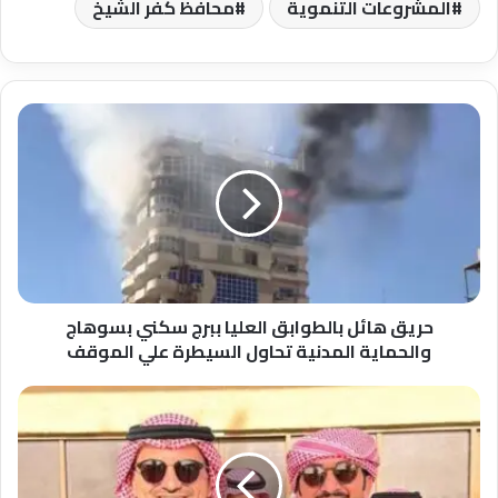
المشروعات التنموية
محافظ كفر الشيخ
حريق
هائل
بالطوابق
العليا
ببرج
سكني
بسوهاج
والحماية
المدنية
تحاول
حريق هائل بالطوابق العليا ببرج سكني بسوهاج
السيطرة
والحماية المدنية تحاول السيطرة علي الموقف
علي
الموقف
نادر
حمد
الزعبي..
من
شاشة