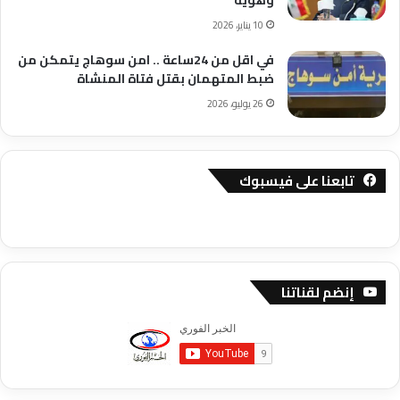
10 يناير، 2026
في اقل من 24ساعة .. امن سوهاج يتمكن من
ضبط المتهمان بقتل فتاة المنشاة
26 يوليو، 2026
تابعنا على فيسبوك
إنضم لقناتنا