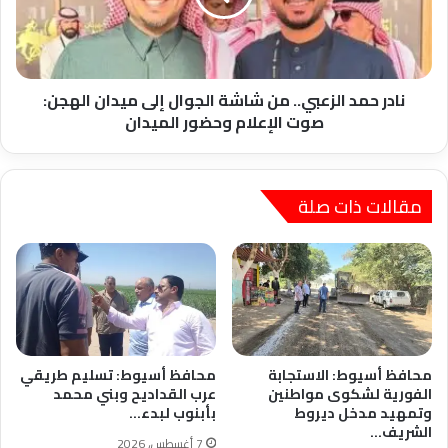
الجوال
إلى
ميدان
الهجن:
صوت
نادر حمد الزعبي.. من شاشة الجوال إلى ميدان الهجن:
الإعلام
صوت الإعلام وحضور الميدان
وحضور
الميدان
مقالات ذات صلة
محافظ أسيوط: الاستجابة
محافظ أسيوط: تسليم طريقي
الفورية لشكوى مواطنين
عرب القداديح وبني محمد
وتمهيد مدخل ديروط
بأبنوب لبدء…
الشريف…
7 أغسطس، 2026