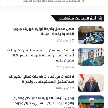
الأسعار استرشادية وتحدث لحظياً وفقاً للبورصة العالمية.
أكثر المقالات مشاهدة
فصل محصل بشركة توزيع كهرباء جنوب
القاهرة بقطاع إمبابة
19 مايو، 2026
إحالة 5 موظفين بـ«المصرية لنقل الكهرباء»
لنيابة الأموال العامة بتهمة اختلاس 8.5
مليون جنيه
24 مايو، 2026
لا تغيرات فى قيادات شركات قطاع الكهرباء
بعد تحقيق المستهدف ،،،، ولكن !!
10 يوليو، 2026
وكيل الأزهر : العربية لغة الإبداع والقيم
والجمال و«الصراع اللساني» صراع وجود
وهوية