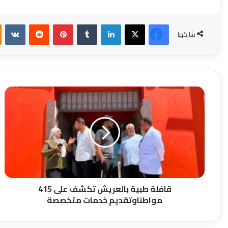
فيسبوك
‫X
لينكدإن
بينتيريست
شاركها
قافلة
طبية
بالعريش
تكشف
على
415
مواطناوتقديم
خدمات
متخصصة
قافلة طبية بالعريش تكشف على 415
مواطناوتقديم خدمات متخصصة