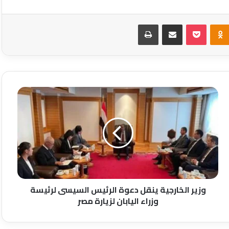
Odnoklassniki
‫Pocket
مشاركة عبر البريد
طباعة
وزير
الخارجية
ينقل
دعوة
الرئيس
السيسى
لرئيسة
وزراء
اليابان
لزيارة
وزير الخارجية ينقل دعوة الرئيس السيسى لرئيسة
مصر
وزراء اليابان لزيارة مصر