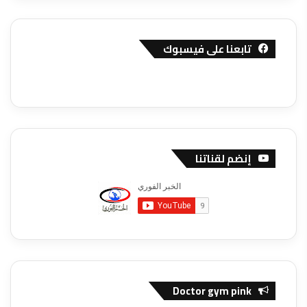
تابعنا على فيسبوك
إنضم لقناتنا
Doctor gym pink