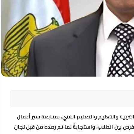
لتربية والتعليم والتعليم الفني، بمتابعة سير أعمال
رص بين الطلاب، واستجابةً لما تم رصده من قِبل لجان