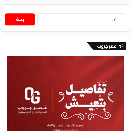
البحث
عن:
عمر جروب