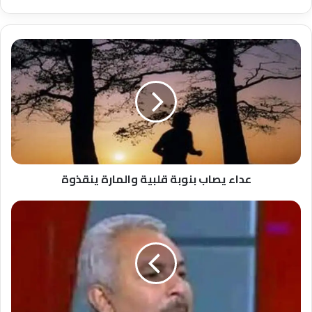
عداء
يصاب
بنوبة
قلبية
والمارة
ينقذوة
عداء يصاب بنوبة قلبية والمارة ينقذوة
نقابةالفلاحين
تكشف
اكبر
ثلاث
مشاكل
يعاني
منها
الفلاحين