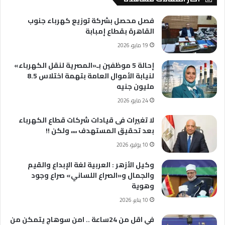
فصل محصل بشركة توزيع كهرباء جنوب
القاهرة بقطاع إمبابة
19 مايو، 2026
إحالة 5 موظفين بـ«المصرية لنقل الكهرباء»
لنيابة الأموال العامة بتهمة اختلاس 8.5
مليون جنيه
24 مايو، 2026
لا تغيرات فى قيادات شركات قطاع الكهرباء
بعد تحقيق المستهدف ،،،، ولكن !!
10 يوليو، 2026
وكيل الأزهر : العربية لغة الإبداع والقيم
والجمال و«الصراع اللساني» صراع وجود
وهوية
10 يناير، 2026
في اقل من 24ساعة .. امن سوهاج يتمكن من