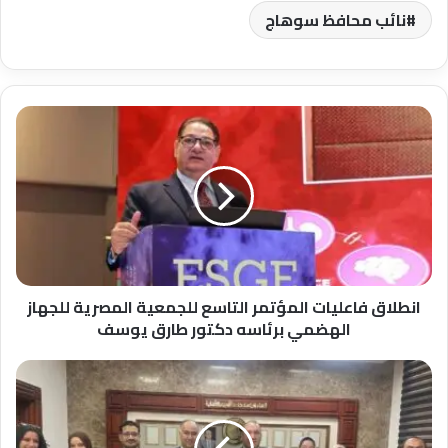
نائب محافظ سوهاج
انطلاق
فاعليات
المؤتمر
التاسع
للجمعية
المصرية
للجهاز
الهضمي
برئاسه
دكتور
انطلاق فاعليات المؤتمر التاسع للجمعية المصرية للجهاز
طارق
الهضمي برئاسه دكتور طارق يوسف
يوسف
جامعة
أسيوط
الأهلية
تنظم