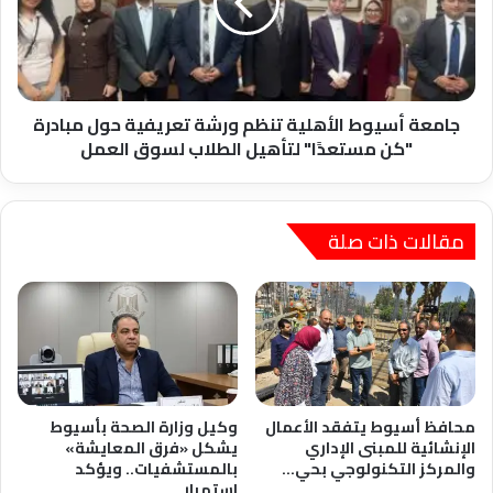
ورشة
تعريفية
حول
مبادرة
"كن
مستعدًا"
جامعة أسيوط الأهلية تنظم ورشة تعريفية حول مبادرة
لتأهيل
"كن مستعدًا" لتأهيل الطلاب لسوق العمل
الطلاب
لسوق
العمل
مقالات ذات صلة
محافظ أسيوط يتفقد الأعمال
وكيل وزارة الصحة بأسيوط
الإنشائية للمبنى الإداري
يشكل «فرق المعايشة»
والمركز التكنولوجي بحي…
بالمستشفيات.. ويؤكد
استمرار…