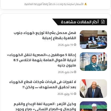
الأسعار استرشادية وتحدث لحظياً وفقاً للبورصة العالمية.
أكثر المقالات مشاهدة
فصل محصل بشركة توزيع كهرباء جنوب
القاهرة بقطاع إمبابة
19 مايو، 2026
إحالة 5 موظفين بـ«المصرية لنقل الكهرباء»
لنيابة الأموال العامة بتهمة اختلاس 8.5
مليون جنيه
24 مايو، 2026
لا تغيرات فى قيادات شركات قطاع الكهرباء
بعد تحقيق المستهدف ،،،، ولكن !!
10 يوليو، 2026
وكيل الأزهر : العربية لغة الإبداع والقيم
والجمال و«الصراع اللساني» صراع وجود