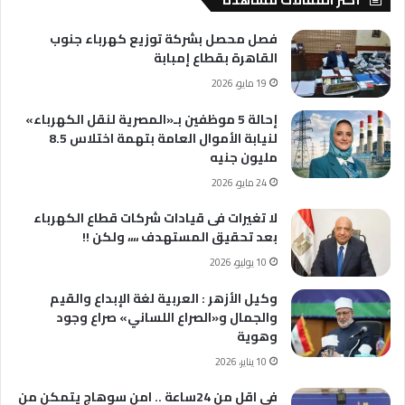
فصل محصل بشركة توزيع كهرباء جنوب
القاهرة بقطاع إمبابة
19 مايو، 2026
إحالة 5 موظفين بـ«المصرية لنقل الكهرباء»
لنيابة الأموال العامة بتهمة اختلاس 8.5
مليون جنيه
24 مايو، 2026
لا تغيرات فى قيادات شركات قطاع الكهرباء
بعد تحقيق المستهدف ،،،، ولكن !!
10 يوليو، 2026
وكيل الأزهر : العربية لغة الإبداع والقيم
والجمال و«الصراع اللساني» صراع وجود
وهوية
10 يناير، 2026
في اقل من 24ساعة .. امن سوهاج يتمكن من