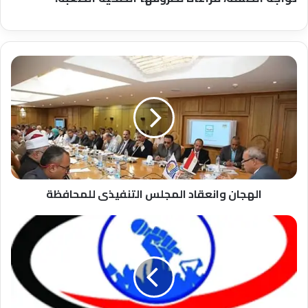
الهجان
وانعقاد
المجلس
التنفيذى
للمحافظة
الهجان وانعقاد المجلس التنفيذى للمحافظة
فتح
باب
التحويل
بين
الكليات
بجامعة
الأزهر