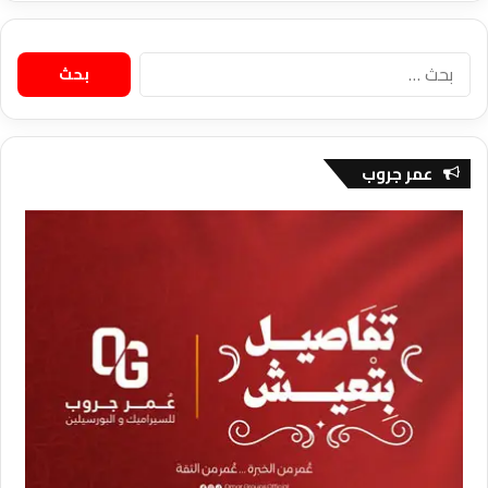
البحث
عن:
عمر جروب