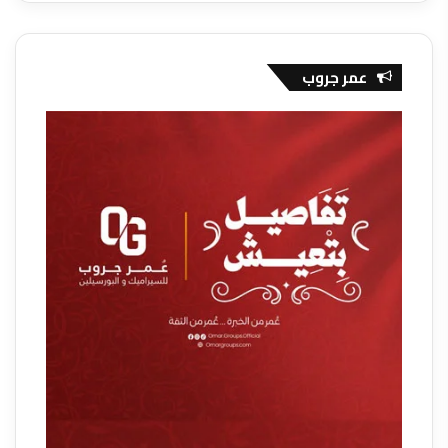
عمر جروب