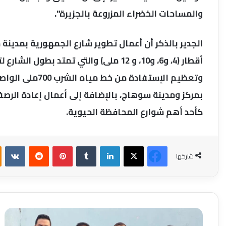
والمساحات الخضراء المزروعة بالجزيرة".
الجدير بالذكر أن أعمال تطوير شارع الجمهورية بمدين
أقطار (4، و6، و10، و 12 ملى) والتي تمت
وتعظيم الإستفاد
بمركز ومدينة سوهاج، بالإضافة إلى أعمال إعادة الر
كأحد أهم شوارع المحافظة الحيوية.
فيسبوك
‫X
لينكدإن
بينتيريست
شاركها
مباحث
البلينا