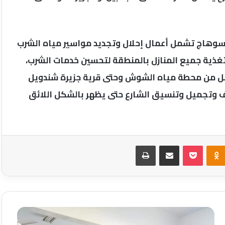
ة سوهاج تشمل أعمال إحلال وتجديد مواسير مياه الشرب
د بطول الشارع لتغذية جميع المنازل بالمنطقة لتحسين خدمات الشرب،
ة من خط مياه الشرب 700ملى الواصل من محطة مياه الشوش وحتى قرية جزيرة شندويل
صف وتجميل وتنسيق الشارع حتى يظهر بالشكل اللائق
Odnoklassniki
‫Pocket
مشاركة عبر البريد
طباعة
الخبر
الفورى