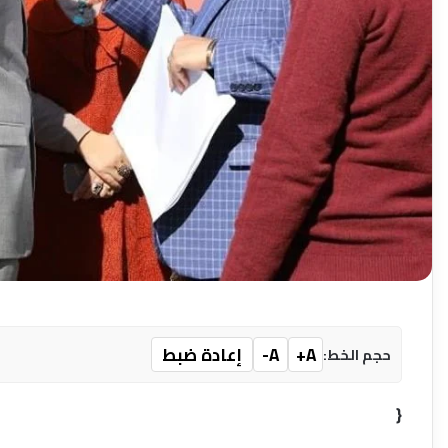
A+
A-
إعادة ضبط
حجم الخط:
{