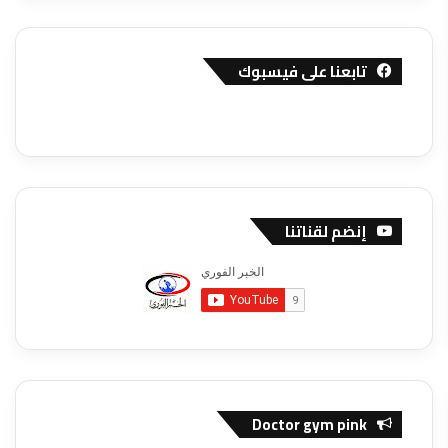
تابعنا على فيسبوك
إنضم لقناتنا
Doctor gym pink