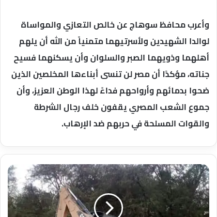
وأعرب محافظ سوهاج عن خالص التعازي والمواساة
لوالدا الشهيدين ولأسرتيهما متمنياً من الله أن يلهم
أهلهما وذويهما الصبر والسلوان وأن يسكنهما فسيح
جناته، مؤكدًا أن مصر لن تنسى أبناءها المخلصين الذين
ضحوا بدمائهم وأرواحهم فداءً لهذا الوطن العزيز، وأن
جموع الشعب المصري يقفون خلف رجال الشرطة
والقوات المسلحة في حربهم ضد الإرهاب.
سوهاج..استمرار
أعمال
النظافه
بنطاق
قري