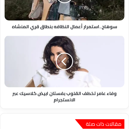
المنشاه
سوهاج..استمرار أعمال النظافه بنطاق قري المنشاه
وفاء
عامر
تخطف
القلوب
بفستان
ابيض
كلاسيك
عبر
الانستجرام
وفاء عامر تخطف القلوب بفستان ابيض كلاسيك عبر
الانستجرام
مقالات ذات صلة