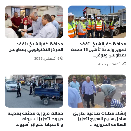
محافظ كفرالشيخ يتفقد
محافظ كفرالشيخ يتفقد
تطوير وإعادة تأهيل 16 معدة
المركز التكنولوجي بمطوبس
بمطوبس ويوفر…
6 أغسطس، 2026
6 أغسطس، 2026
إنشاء مطبات صناعية بطريق
حملات مرورية مكثفة بمدينة
ساحل سليم السريع لتعزيز
ديروط لتعزيز السيولة
السلامة المرورية…
والانضباط بشوارع أسيوط