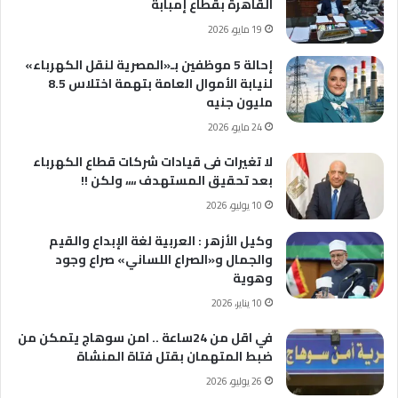
القاهرة بقطاع إمبابة
19 مايو، 2026
إحالة 5 موظفين بـ«المصرية لنقل الكهرباء»
لنيابة الأموال العامة بتهمة اختلاس 8.5
مليون جنيه
24 مايو، 2026
لا تغيرات فى قيادات شركات قطاع الكهرباء
بعد تحقيق المستهدف ،،،، ولكن !!
10 يوليو، 2026
وكيل الأزهر : العربية لغة الإبداع والقيم
والجمال و«الصراع اللساني» صراع وجود
وهوية
10 يناير، 2026
في اقل من 24ساعة .. امن سوهاج يتمكن من
ضبط المتهمان بقتل فتاة المنشاة
26 يوليو، 2026