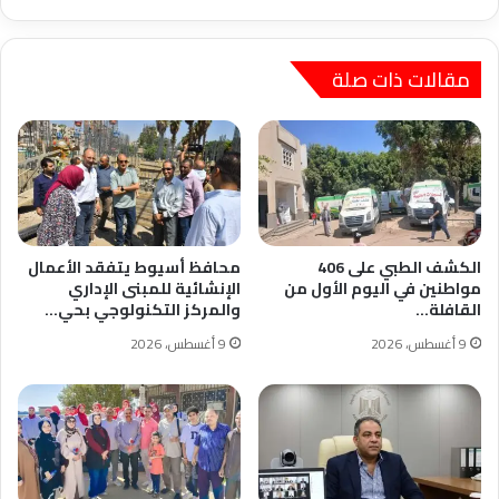
Gobain
International
Student
Architecture
مقالات ذات صلة
Contest
2026م
الكشف الطبي على 406
محافظ أسيوط يتفقد الأعمال
مواطنين في اليوم الأول من
الإنشائية للمبنى الإداري
القافلة…
والمركز التكنولوجي بحي…
9 أغسطس، 2026
9 أغسطس، 2026