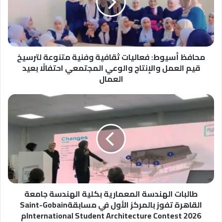
وفنية
متنوعة
لترسيخ
قيم
العمل
والإنتاج
محافظ أسيوط: فعاليات ثقافية وفنية متنوعة لترسيخ
والوعي
قيم العمل والإنتاج والوعي المجتمعي احتفالًا بعيد
المجتمعي
العمال
احتفالًا
بعيد
طالبات
العمال
الهندسة
المعمارية
بكلية
الهندسة
جامعة
القاهرة
تفوز
بالمركز
الأول
طالبات الهندسة المعمارية بكلية الهندسة جامعة
في
القاهرة تفوز بالمركز الأول في مسابقةSaint-Gobain
مسابقةSaint-
International Student Architecture Contest 2026م