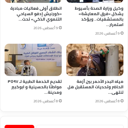
وكيل وزارة الصحة بأسيوط
انطلاق أولى فعاليات مبادرة
يشكل «فرق المعايشة»
«كورنيش إدفو السياحي
بالمستشفيات.. ويؤكد
التنموي الذكي» تحت…
استمرار…
9 أغسطس، 2026
9 أغسطس، 2026
مياه البحر الأحمر بين أزمة
تقديم الخدمة الطبية لـ ٣٥٩٧
الحاضر وتحديات المستقبل هل
مواطنًا بالحسينية و ابوكبير
تنتهى…
ومدينة…
8 أغسطس، 2026
8 أغسطس، 2026
البحث