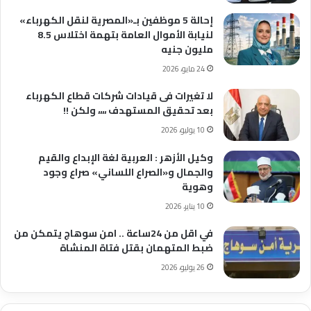
إحالة 5 موظفين بـ«المصرية لنقل الكهرباء»
لنيابة الأموال العامة بتهمة اختلاس 8.5
مليون جنيه
24 مايو، 2026
لا تغيرات فى قيادات شركات قطاع الكهرباء
بعد تحقيق المستهدف ،،،، ولكن !!
10 يوليو، 2026
وكيل الأزهر : العربية لغة الإبداع والقيم
والجمال و«الصراع اللساني» صراع وجود
وهوية
10 يناير، 2026
في اقل من 24ساعة .. امن سوهاج يتمكن من
ضبط المتهمان بقتل فتاة المنشاة
26 يوليو، 2026