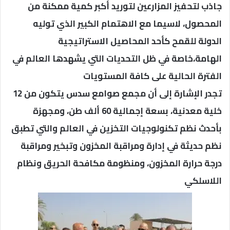
جاذب لتحفيز المزارعين لتوريد أكبر كمية ممكنة من
المحصول، لاسيما مع الاهتمام الكبير الذي توليه
الدولة للقمح كأحد المحاصيل الاستراتيجية
الهامة،خاصة في ظل التحديات التي يشهدها العالم في
الفترة الحالية على كافة المستويات
تجدر الإشارة إلى أن مجمع صوامع سدس يتكون من 12
خلية معدنية، بسعة إجمالية 60 ألف طن، ومجهزة
بأحدث نظم تكنولوجيات التخزين في العالم والتي تطبق
نظم حديثة في إدارة ومراقبة المخزون وتبخير ومراقبة
درجة حرارة المخزون، ومنظومة مكافحة الحريق ونظام
اللاسلكي