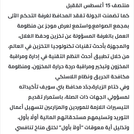
منتصف 15 أغسطس المُقبل
كما تضمنت الجولة تفقد المحافظ لغرفة التحكم الآلى
بمجمع الصوامع،واستمع لعرض موجز عن منظومة
العمل بالغرفة المسؤولة عن تخزين وحفظ الغلال،
والمجهزة بأحدث تقنيات تكنولوجيا التخزين في العالم،
من خلال تطبيق أحدث النظم التقنية في إدارة ومراقبة
المخزون وتبخير ومراقبة درجة حرارة المخزون، ومنظومة
مكافحة الحريق ونظام اللاسلكي
وفي ختام الزيارة،جدّد محافظ بني سويف تأكيداته
لمسؤولي الجهات ذات الصلة، باستمرار تقديم
التيسيرات اللازمة للموردين والمزارعين لتسهيل أعمال
التوريد وتسليمهم مستحقاتهم المالية أولًا بأول،
وتذليل أية معوقات “أولاً بأول” لخلق مناخ تنافسي