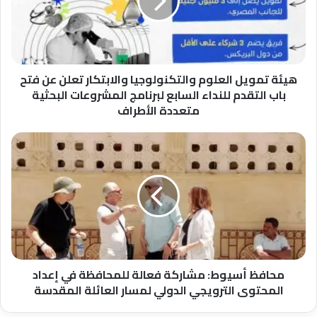
والابتكار
تعلن
عن
فتح
باب
التقدم
هيئة تمويل العلوم والتكنولوجيا والابتكار تعلن عن فتح
للنداء
باب التقدم للنداء السابع لبرنامج المشروعات البحثية
السابع
متعددة الأطراف
لبرنامج
المشروعات
محافظ
البحثية
أسيوط:
متعددة
مشاركة
الأطراف
فعالة
للمحافظة
في
إعداد
المحتوى
الترويجي
الدولي
محافظ أسيوط: مشاركة فعالة للمحافظة في إعداد
لمسار
المحتوى الترويجي الدولي لمسار العائلة المقدسة
العائلة