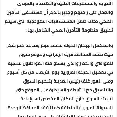
الأدوية والمستلزمات الطبية والاهتمام بالمرضى
والعمل على راحتهم وجدير بالذكر أن مستشفى التأمين
الصحي دخلت ضمن المستشفيات النموذجية التي سيتم
تطبيق منظومة التأمين الصحي الشامل بها.
واستكمل الهجان الجولة بتفقد مركز ومدينة كفر شكر
حيث تفقد المحافظ قرية الزمرانية وموقع سوق
للمواشي والخضر والذي يشكو منه المواطنون لتسببه
في تعطيل الحركة المرورية يوم الأربعاء من كل أسبوع
وعلى الفور كلف رئيس المدينة بتنظيم السوق
والتنسيق مع الشرطة والسيطرة على الموقع حتى
لايمتد السوق خارج المكان المخصص له، وإعادة
السيولة المرورية للمنطقة كما تفقد المحافظ الوحدة
الصحية بكفر تصفا للاطمئنان علي سير العمل بها