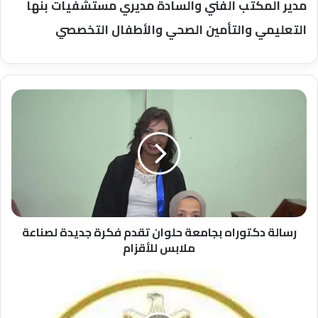
مدير المكتب الفني والسادة مديري مستشفيات بنها
التعليمي والتأمين الصحي والأطفال التخصصي
رسالة
دكتوراه
بجامعة
حلوان
تقدم
فكرة
جديدة
لصناعة
ملابس
للأقزام
رسالة دكتوراه بجامعة حلوان تقدم فكرة جديدة لصناعة
ملابس للأقزام
تعرف
على
الاجراءات