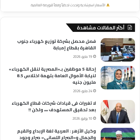
الأسعار استرشادية وتحدث لحظياً وفقاً للبورصة العالمية.
أكثر المقالات مشاهدة
فصل محصل بشركة توزيع كهرباء جنوب
القاهرة بقطاع إمبابة
19 مايو، 2026
إحالة 5 موظفين بـ«المصرية لنقل الكهرباء»
لنيابة الأموال العامة بتهمة اختلاس 8.5
مليون جنيه
24 مايو، 2026
لا تغيرات فى قيادات شركات قطاع الكهرباء
بعد تحقيق المستهدف ،،،، ولكن !!
10 يوليو، 2026
وكيل الأزهر : العربية لغة الإبداع والقيم
والجمال و«الصراع اللساني» صراع وجود