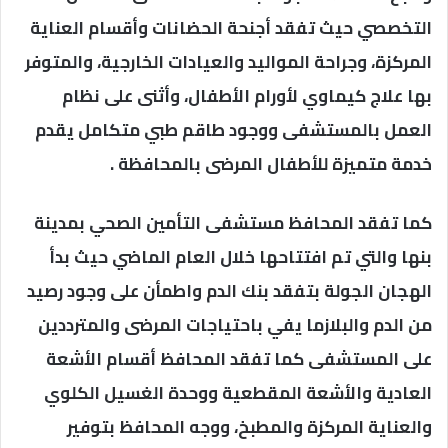
التخصصي حيث تفقد أجنحة الحضانات وأقسام العناية
المركزة، وجراحة المواليد والعيادات الخارجية، والمتوفر
بها علاج كيماوي لأورام الأطفال، وأثنى على نظام
العمل بالمستشفى ووجود طاقم طبي متكامل يقدم
خدمة متميزة للأطفال المرضى بالمحافظة .
كما تفقد المحافظ مستشفى التأمين الصحي بمدينة
بنها والتي تم افتتاحها خلال العام الماضي حيث بدأ
الهجان الجولة بتفقد بنك الدم واطمأن على وجود رصيد
من الدم والبلازما يفي باحتياجات المرضى والمترددين
على المستشفى كما تفقد المحافظ أقسام الأشعة
العادية والأشعة المقطعية ووحدة الغسيل الكلوي
والعناية المركزة والمطبخ، ووجه المحافظ بتوفير