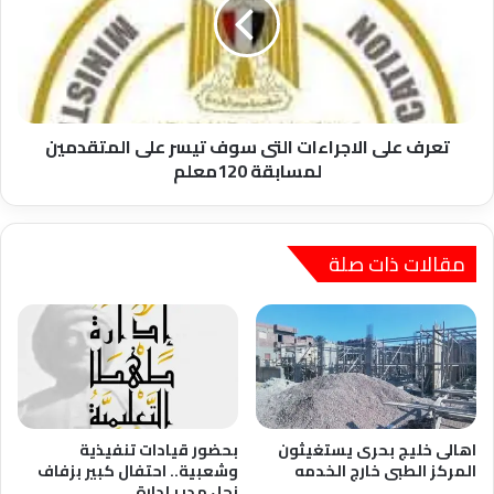
التى
سوف
تيسر
على
المتقدمين
لمسابقة
120معلم
تعرف على الاجراءات التى سوف تيسر على المتقدمين
لمسابقة 120معلم
مقالات ذات صلة
اهالى خليج بحرى يستغيثون
بحضور قيادات تنفيذية
المركز الطبى خارج الخدمه
وشعبية.. احتفال كبير بزفاف
نجل مدير إدارة…