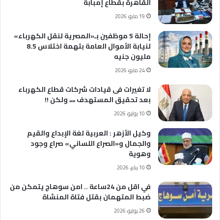
القاهرة بقطاع إمبابة
19 مايو، 2026
إحالة 5 موظفين بـ«المصرية لنقل الكهرباء»
لنيابة الأموال العامة بتهمة اختلاس 8.5
مليون جنيه
24 مايو، 2026
لا تغيرات فى قيادات شركات قطاع الكهرباء
بعد تحقيق المستهدف ،،،، ولكن !!
10 يوليو، 2026
وكيل الأزهر : العربية لغة الإبداع والقيم
والجمال و«الصراع اللساني» صراع وجود
وهوية
10 يناير، 2026
في اقل من 24ساعة .. امن سوهاج يتمكن من
ضبط المتهمان بقتل فتاة المنشاة
26 يوليو، 2026