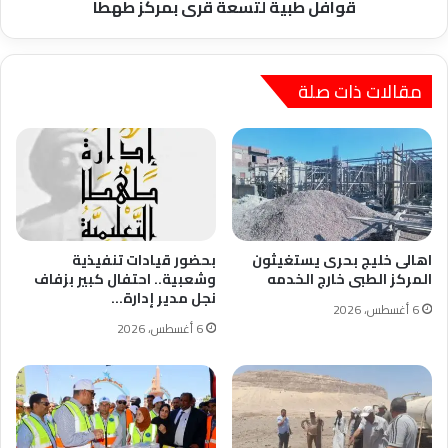
لتسعة
قوافل طبية لتسعة قرى بمركز طهطا
قرى
بمركز
طهطا
مقالات ذات صلة
اهالى خليج بحرى يستغيثون
بحضور قيادات تنفيذية
المركز الطبى خارج الخدمه
وشعبية.. احتفال كبير بزفاف
نجل مدير إدارة…
6 أغسطس، 2026
6 أغسطس، 2026