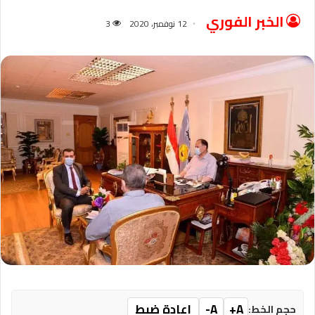
الخبر الفوري
12 نوفمبر، 2020
3
A+
A-
إعادة ضبط
حجم الخط: