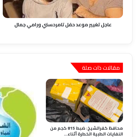
جمال
عاجل تغيير موعد حفل تامرحسني ورامي جمال
مقالات ذات صلة
محافظ كفرالشيخ: ضبط 815 كجم من
النفايات الطبية الخطرة أثناء…