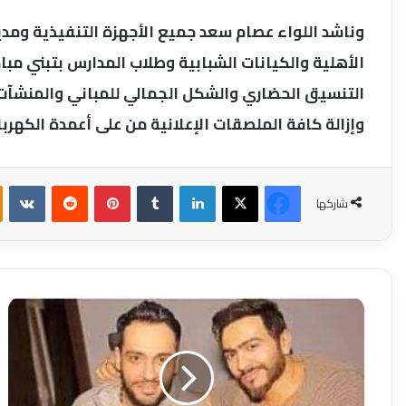
وناشد اللواء عصام سعد جميع الأجهزة التنفيذية وم
الأهلية والكيانات الشبابية وطلاب المدارس بتبني مباد
التنسيق الحضاري والشكل الجمالي للمباني والمنشآت 
وإزالة كافة الملصقات الإعلانية من على أعمدة الكهرب
فيسبوك
‫X
لينكدإن
بينتيريست
شاركها
عاجل
تغيير
موعد
حفل
تامرحسني
ورامي