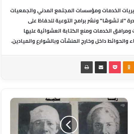
ديريات الخدمات ومؤسسات المجتمع المدني والجمعيات
رة "لا تشوهّا" ونشر برامج التوعية للحفاظ على
ومرافق الخدمات ومنع الكتابة العشوائية عليها
اء والحوائط داخل وخارج المنشآت وبالشوارع والميادين.
Odnoklassniki
‫Pocket
مشاركة عبر البريد
طباعة
وثائق
بريطانيه
تكشف
استشهاد
"ريا
وسكينه