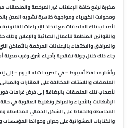
مكبرة لرفع كافة الإعلانات غير المرخصة والملصقات م
ومحولات الكهرباء ومواجهة ظاهرة تشويه المدن بالكت
لأصحاب تلك الملصقات مع اتخاذ الإجراءات القانونية ضد
والقوانين المنظمة للأعمال الدعائية والإعلان وذلك 
والمرافق والاكتفاء بالإعلانات المرخصة بالأماكن الت
جاء ذلك خلال جولة تفقدية بأحياء شرق وغرب مدينة أ
وأشار محافظ أسيوط – في تصريحات له اليوم – إلى إنه 
الملصقات واللافتات المخالفة على العقارات والمباني ا
لأصحاب تلك الملصقات بالإضافة إلى فرض غرامات فور
الإشغالات بالأحياء والمراكز وتغليظ العقوبة في حالة 
المحافظة والحفاظ على الشكل الجمالي للمحافظة ومنع
والكتابات العشوائية على جدران وحوائط المؤسسات وا