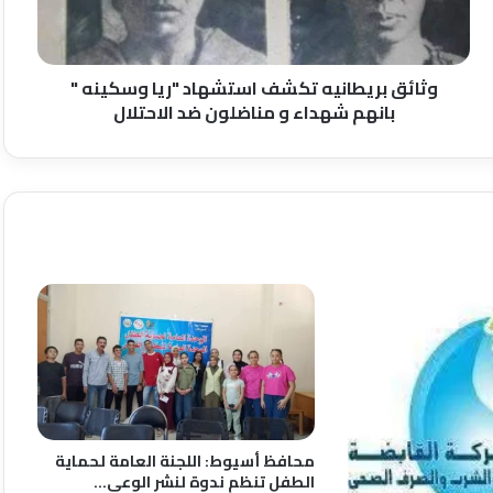
"
بانهم
شهداء
و
وثائق بريطانيه تكشف استشهاد "ريا وسكينه "
مناضلون
بانهم شهداء و مناضلون ضد الاحتلال
ضد
الاحتلال
محافظ أسيوط: اللجنة العامة لحماية
الطفل تنظم ندوة لنشر الوعي…