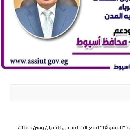
"لا تشوهّا" لمنع الكتابة على الجدران وشن حملات