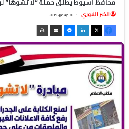
محافظ أسيوط يطلق حملة “لا تشوهّا” لرف
الخبر الفوري
10 ديسمبر، 2019
فيسبوك
‫X
لينكدإن
ماسنجر
مشاركة عبر البريد
طباعة