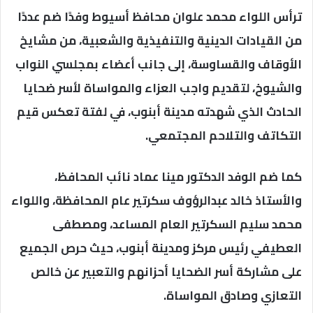
ترأس اللواء محمد علوان محافظ أسيوط وفدًا ضم عددًا
من القيادات الدينية والتنفيذية والشعبية، من مشايخ
الأوقاف والقساوسة، إلى جانب أعضاء بمجلسي النواب
والشيوخ، لتقديم واجب العزاء والمواساة لأسر ضحايا
الحادث الذي شهدته مدينة أبنوب، في لفتة تعكس قيم
التكاتف والتلاحم المجتمعي.
كما ضم الوفد الدكتور مينا عماد نائب المحافظ،
والأستاذ خالد عبدالرؤوف سكرتير عام المحافظة، واللواء
محمد سليم السكرتير العام المساعد، ومصطفى
العطيفي رئيس مركز ومدينة أبنوب، حيث حرص الجميع
على مشاركة أسر الضحايا أحزانهم والتعبير عن خالص
التعازي وصادق المواساة.