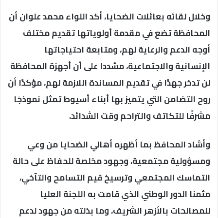
وخلال لقائه بعائلات الضحايا، أكد اللواء محمد علوان أن
المحافظة تضع في مقدمة أولوياتها تقديم مختلف
أوجه الدعم والرعاية لهم، ومتابعة احتياجاتها
الإنسانية والاجتماعية، مشددًا على أن أجهزة المحافظة
لن تدخر جهدًا في تقديم المساندة اللازمة لهم، مؤكدًا أن
روح التضامن التي يتميز بها أبناء أسيوط تمثل نموذجًا
مشرفًا للتكاتف والتراحم وقت الشدائد.
وأشاد المحافظ بما أظهره أهالي الضحايا من وعي
ومسؤولية مجتمعية، وجهود مخلصة للحفاظ على حالة
التماسك المجتمعي وترسيخ قيم التسامح والتآخي،
مثمنًا الدور الوطني الذي قامت به اللجنة العليا
للمصالحات بالأزهر الشريف، وما بذلته من جهود لدعم