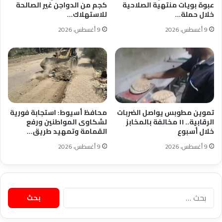
عبوة بويات منتهية الصلاحية
كجم من الدواجن غير الصالحة
خلال حملة…
للاستهلاك…
9 أغسطس، 2026
9 أغسطس، 2026
تموين مطوبس يواصل الضربات
محافظ أسيوط: استجابة فورية
الرقابية.. ١١ مخالفة بالمخابز
لشكاوى المواطنين ورفع
خلال أسبوع
القمامة وتمهيد طريق…
9 أغسطس، 2026
9 أغسطس، 2026
البحث
عن: