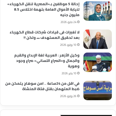
إحالة 5 موظفين بـ«المصرية لنقل الكهرباء»
لنيابة الأموال العامة بتهمة اختلاس 8.5
مليون جنيه
24 مايو، 2026
لا تغيرات فى قيادات شركات قطاع الكهرباء
بعد تحقيق المستهدف ،،،، ولكن !!
10 يوليو، 2026
وكيل الأزهر : العربية لغة الإبداع والقيم
والجمال و«الصراع اللساني» صراع وجود
وهوية
10 يناير، 2026
في اقل من 24ساعة .. امن سوهاج يتمكن من
ضبط المتهمان بقتل فتاة المنشاة
26 يوليو، 2026