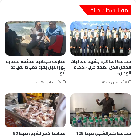
مقالات ذات صلة
محافظ القاهرة يشهد فعاليات
متابعة ميدانية مكثفة لحماية
الحفل الذى نظمه حزب «حماة
نهر النيل بفرع دمياط بقيادة
الوطن»…
أبو…
9 أغسطس، 2026
9 أغسطس، 2026
محافظ كفرالشيخ: ضبط 125
محافظ كفرالشيخ: ضبط 50