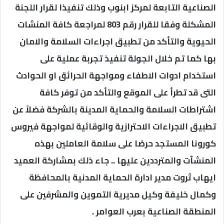
الصناعية التابعة لمركز ابنوب وذلك تنفيذا لقرار اللجنة
المشكلة وفقا للقرار رقم 803 لمراجعة كافة المنشات
الحيوية والتأكد من تطبيق اجراءات السلامة والامان
بها كما تم خلال الجولة تنفيذ تجربة عملية على
استخدام ادوات الاطفاء ومواجهة الحرائق او الحوادث
التى قد تطرأ على الموقع والتأكد من توفر كافة
اشتراطات السلامة والحماية المدينة بالشركة فضلاً عن
تطبيق الاجراءات الاحترازية والوقائية لمواجهة فيروس
كورونا المستجد حرصًا على سلامة العاملين بهذه
المنشآت والمترددين عليها .. جاء ذلك بمشاركة العميد
ايهاب ثروت مدير ادارة الحماية المدنية بالمحافظة
وكمال خليفة وكيل مديرية التموين والمشرفين على
المنطقة الصناعية بعرب العوامر .