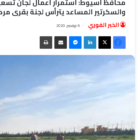
محافظ أسيوط: استمرار أعمال لجان تسعي
والسكرتير المساعد يترأس لجنة بقرى مر
الخبر الفوري
6 نوفمبر، 2020
فيسبوك
‫X
لينكدإن
ماسنجر
مشاركة عبر البريد
طباعة