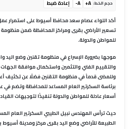
A+
A-
إعادة ضبط
حجم الخط:
أكد اللواء عصام سعد محافظ أسيوط على استمرار عمل 
تسعير الأراضي بقرى ومراكز المحافظة ضمن منظومة ا
للمواطن والدولة.
موجها بضرورة الإسراع في منظومة تقنين وضع اليد وا
والتقييم الفني والتثمين واستكمال موافقة الجهات الم
وللمضى قدماً في منظومة التقنين فضلًا عن تكثيف أعم
برئاسة السكرتير العام المساعد للمحافظة وتضم في 
أسعار عادلة للمواطن والدولة تنفيذًا لتوجيهات القيا
حيث ترأس المهندس نبيل الطيبي السكرتير العام المس
الطبيعة للأراضي وضع اليد بقرى مركز ومدينة أسيوط 