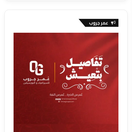
عمر جروب