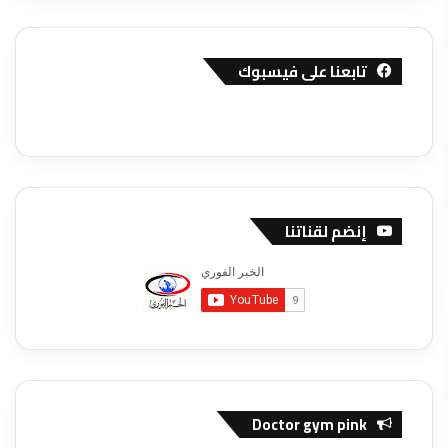
تابعنا على فيسبوك
إنضم لقناتنا
Doctor gym pink