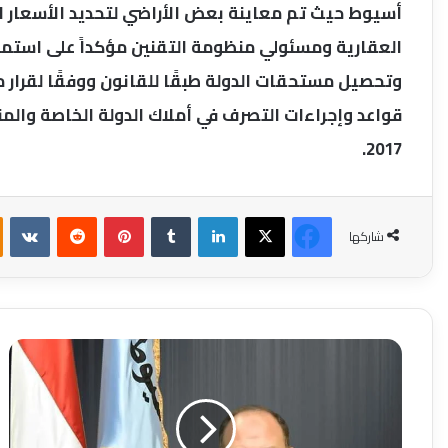
أسيوط حيث تم معاينة بعض الأراضي لتحديد الأسعار ال
العقارية ومسئولي منظومة التقنين مؤكداً على استمرار
2017.
فيسبوك
‫X
لينكدإن
بينتيريست
شاركها
محافظ
أسيوط:
تنفيذ
حملات
لتنظيم