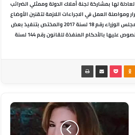
عادلة لها بمشاركة لجنة أملاك الدولة وممثلي الضرائب
 ومواصلة العمل في الاجراءات اللازمة لتقنين الأوضاع
وتحصيل مستحقات الدولة طبقًا للقانون ووفقًا لقرار مجلس الوزراء رقم 18 لسنة 2017 والمختص بتنفيذ بعض
قواعد وإجراءات التصرف في أملاك الدولة الخاصة والمنصوص عليها بالأحكام المنفذة للقانون رقم 144 لسنة
Odnoklassniki
‫Pocket
مشاركة عبر البريد
طباعة
الفنانه
الجميلة
جالا
فهمي
في