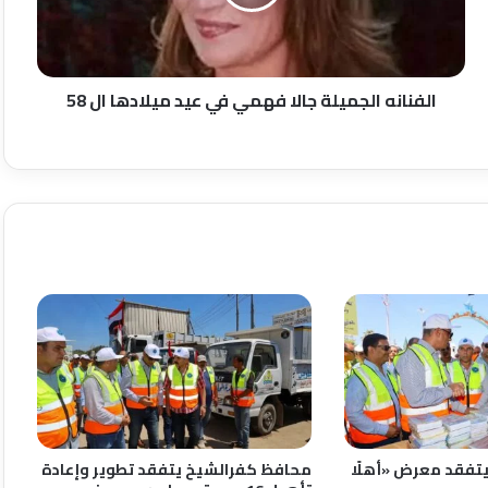
عيد
ميلادها
ال
58
الفنانه الجميلة جالا فهمي في عيد ميلادها ال 58
تفقد معرض «أهلًا
محافظ كفرالشيخ يتفقد تطوير وإعادة