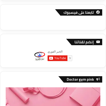
تابعنا على فيسبوك
إنضم لقناتنا
Doctor gym pink