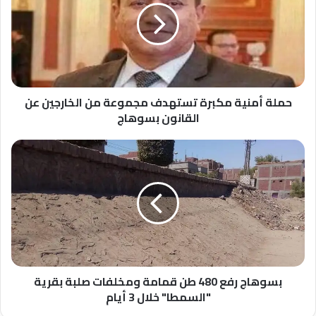
تستهدف
مجموعة
من
الخارجين
عن
القانون
بسوهاج
حملة أمنية مكبرة تستهدف مجموعة من الخارجين عن
القانون بسوهاج
بسوهاج
رفع
480
طن
قمامة
ومخلفات
صلبة
بقرية
"السمطا"
خلال
بسوهاج رفع 480 طن قمامة ومخلفات صلبة بقرية
3
"السمطا" خلال 3 أيام
أيام