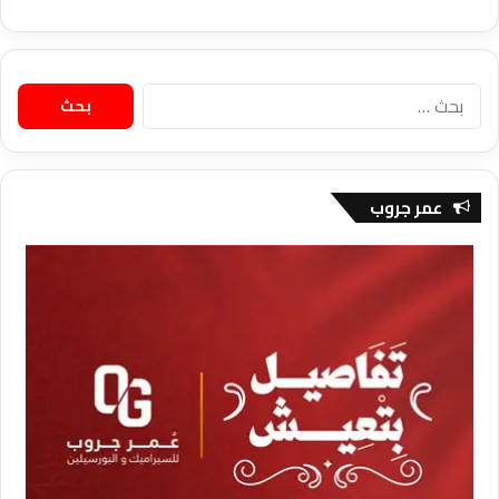
البحث
عن:
عمر جروب