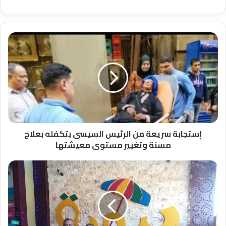
إستجابة
سريعة
من
الرئيس
السيسى
بتكفله
بعلاج
مسنة
وتغيير
مستوى
إستجابة سريعة من الرئيس السيسى بتكفله بعلاج
معيشتها
مسنة وتغيير مستوى معيشتها
محمود
جوهر
يودع
توجية
الصحافة
بإدارة