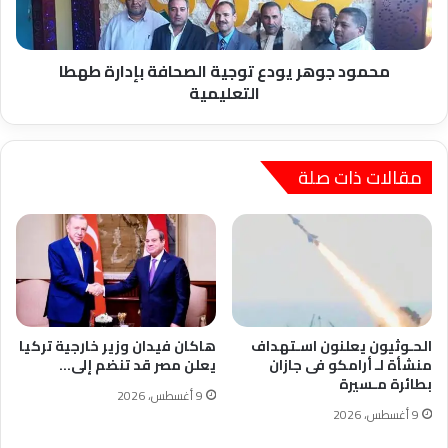
طهطا
التعليمية
محمود جوهر يودع توجية الصحافة بإدارة طهطا
التعليمية
مقالات ذات صلة
الحـوثيون يعلنون اسـتهداف
هاكان فيدان وزير خارجية تركيا
منشأة لـ أرامكو فى جازان
يعلن مصر قد تنضم إلى…
بطائرة مـسيرة
9 أغسطس، 2026
9 أغسطس، 2026