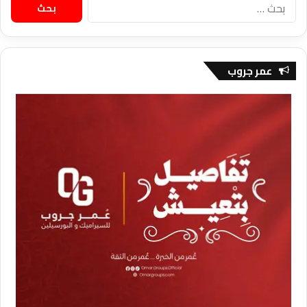
البحث
عن:
عمر جروب