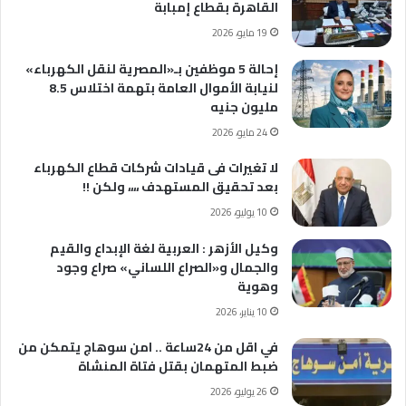
القاهرة بقطاع إمبابة
19 مايو، 2026
إحالة 5 موظفين بـ«المصرية لنقل الكهرباء»
لنيابة الأموال العامة بتهمة اختلاس 8.5
مليون جنيه
24 مايو، 2026
لا تغيرات فى قيادات شركات قطاع الكهرباء
بعد تحقيق المستهدف ،،،، ولكن !!
10 يوليو، 2026
وكيل الأزهر : العربية لغة الإبداع والقيم
والجمال و«الصراع اللساني» صراع وجود
وهوية
10 يناير، 2026
في اقل من 24ساعة .. امن سوهاج يتمكن من
ضبط المتهمان بقتل فتاة المنشاة
26 يوليو، 2026