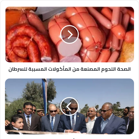
الصحة
اللحوم
المصنعة
من
المأكولات
المسببة
للسرطان
الصحة اللحوم المصنعة من المأكولات المسببة للسرطان
محافظ
سوهاج
يفتتح
مشروعي
صرف
صحي
بقرى
طما
بتكلفة